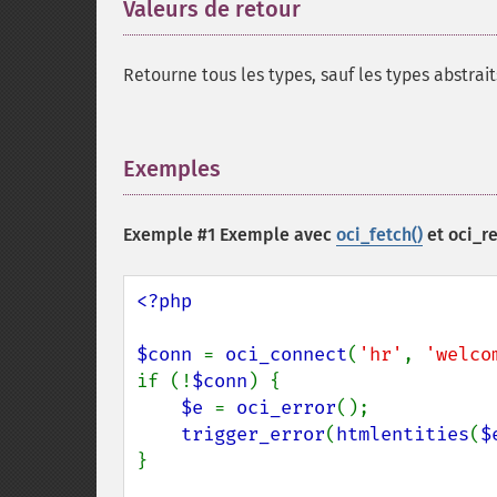
Valeurs de retour
¶
Retourne tous les types, sauf les types abstrai
Exemples
¶
Exemple #1 Exemple avec
oci_fetch()
et
oci_re
<?php

$conn 
= 
oci_connect
(
'hr'
, 
'welco
if (!
$conn
) {

$e 
= 
oci_error
();

trigger_error
(
htmlentities
(
$
}
