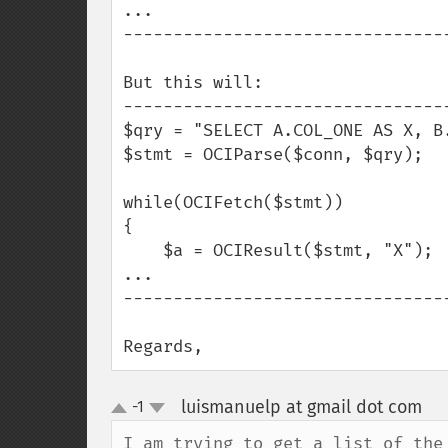
...

---------------------------------
But this will:

---------------------------------
$qry = "SELECT A.COL_ONE AS X, B
$stmt = OCIParse($conn, $qry);

while(OCIFetch($stmt))

{

    $a = OCIResult($stmt, "X");

...

---------------------------------
Regards,
luismanuelp at gmail dot com
-1
¶
up
down
I am trying to get a list of the