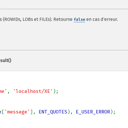
ts (ROWIDs, LOBs et FILEs). Retourne
en cas d'erreur.
false
sult()
me'
, 
'localhost/XE'
);

e
[
'message'
], 
ENT_QUOTES
), 
E_USER_ERROR
);
