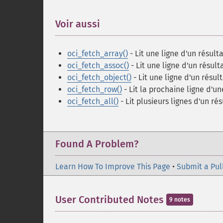
Voir aussi
¶
oci_fetch_array()
- Lit une ligne d'un résul
oci_fetch_assoc()
- Lit une ligne d'un résul
oci_fetch_object()
- Lit une ligne d'un résul
oci_fetch_row()
- Lit la prochaine ligne d'
oci_fetch_all()
- Lit plusieurs lignes d'un r
Found A Problem?
Learn How To Improve This Page
•
Submit a Pul
User Contributed Notes
9 notes