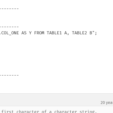
-------

-------

.COL_ONE AS Y FROM TABLE1 A, TABLE2 B";

-------

20 yea
 first character of a character string.
