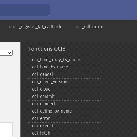
« oci_register_taf_callback
oci_rollback »
Fonctions OCI8
oci_​bind_​array_​by_​name
oci_​bind_​by_​name
oci_​cancel
oci_​client_​version
oci_​close
oci_​commit
oci_​connect
oci_​define_​by_​name
oci_​error
oci_​execute
oci_​fetch