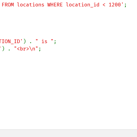
 FROM locations WHERE location_id < 1200'
TION_ID'
) . 
" is "
;

'
) . 
"<br>\n"
;
