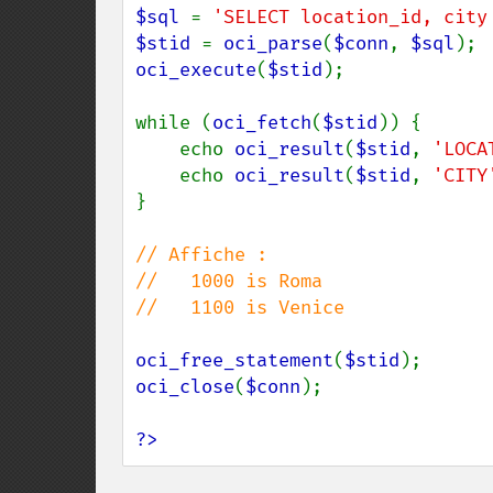
$sql 
= 
'SELECT location_id, city
$stid 
= 
oci_parse
(
$conn
, 
$sql
oci_execute
(
$stid
);

while (
oci_fetch
(
$stid
)) {

    echo 
oci_result
(
$stid
, 
'LOCA
    echo 
oci_result
(
$stid
, 
'CITY
}

// Affiche :

//   1000 is Roma

//   1100 is Venice

oci_free_statement
(
$stid
oci_close
(
$conn
);

?>