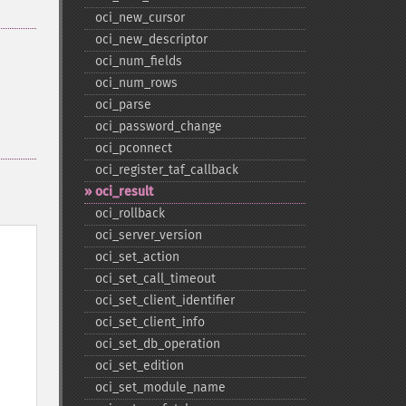
oci_​new_​cursor
oci_​new_​descriptor
oci_​num_​fields
oci_​num_​rows
oci_​parse
oci_​password_​change
oci_​pconnect
oci_​register_​taf_​callback
oci_​result
oci_​rollback
oci_​server_​version
oci_​set_​action
oci_​set_​call_​timeout
oci_​set_​client_​identifier
oci_​set_​client_​info
oci_​set_​db_​operation
oci_​set_​edition
oci_​set_​module_​name