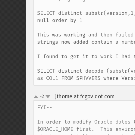
SELECT distinct substr(version,1
null order by 1 

This was working and then failed
strings now added contain a numbe
I found to get it to work I had 
SELECT distinct decode (substr(v
as COL1 FROM SPHVVERS where Vers
jthome at fcgov dot com
-2
¶
up
down
FYI--

In order to modify Oracle dates 
$ORACLE_HOME first.  This enviro