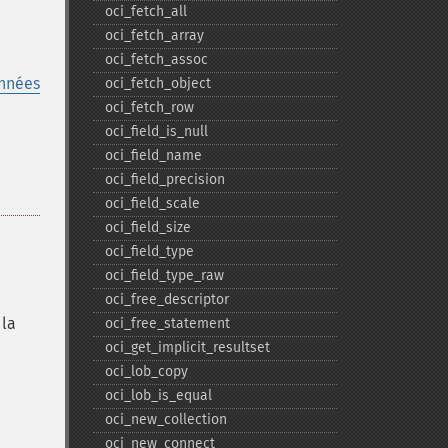
oci_​fetch_​all
oci_​fetch_​array
oci_​fetch_​assoc
nnées
oci_​fetch_​object
oci_​fetch_​row
oci_​field_​is_​null
oci_​field_​name
oci_​field_​precision
oci_​field_​scale
oci_​field_​size
oci_​field_​type
oci_​field_​type_​raw
oci_​free_​descriptor
 la
oci_​free_​statement
oci_​get_​implicit_​resultset
oci_​lob_​copy
oci_​lob_​is_​equal
oci_​new_​collection
oci_​new_​connect