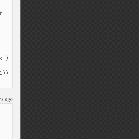
 
 )

)) 
rs ago