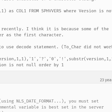
,1) as COL1 FROM SPHVVERS where Version is not
 recently. I think it is because some of the 
r as the first character.

to use decode statement. (To_Char did not work
ersion,1,1),'1','?','0','!',substr(version,1,1
ion is not null order by 1
23 yea
(using NLS_DATE_FORMAT...), you must set 
nmental variable is best set in the server 