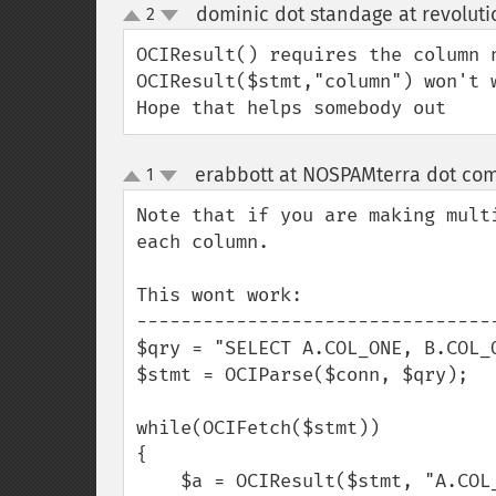
dominic dot standage at revoluti
2
up
down
OCIResult() requires the column 
OCIResult($stmt,"column") won't 
Hope that helps somebody out
erabbott at NOSPAMterra dot com
1
up
down
Note that if you are making mult
each column.

This wont work:

---------------------------------
$qry = "SELECT A.COL_ONE, B.COL_O
$stmt = OCIParse($conn, $qry);

while(OCIFetch($stmt))

{

    $a = OCIResult($stmt, "A.COL_ONE");
