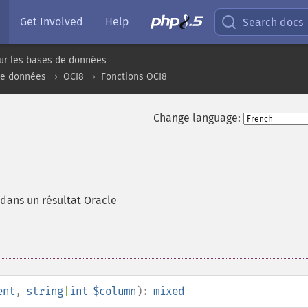
Get Involved
Help
Search docs
ur les bases de données
de données
OCI8
Fonctions OCI8
Change language:
dans un résultat Oracle
ent
,
string
|
int
$column
):
mixed