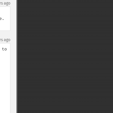
rs ago
. 
rs ago
to 