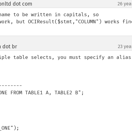
onltd dot com
26 yea
¶
name to be written in capitals, so 
work, but OCIResult($stmt,"COLUMN") works fine
 dot br
23 yea
¶
iple table selects, you must specify an alias 
-------

NE FROM TABLE1 A, TABLE2 B";
