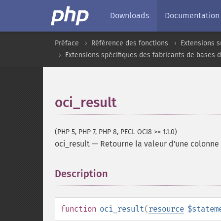
Downloads
Documentation
Préface
Référence des fonctions
Extensions s
Extensions spécifiques des fabricants de bases 
oci_result
(PHP 5, PHP 7, PHP 8, PECL OCI8 >= 1.1.0)
oci_result
—
Retourne la valeur d'une colonne 
Description
¶
function
oci_result
(
resource
$statem