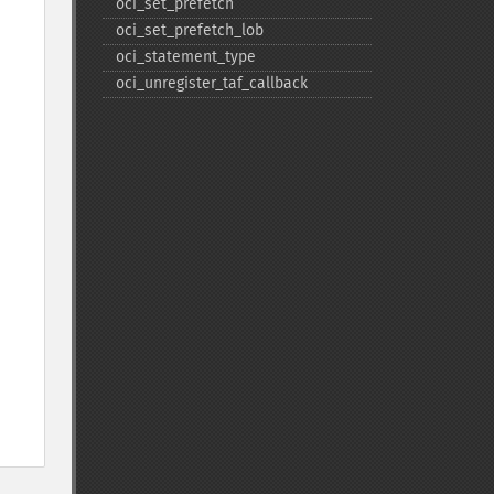
oci_​set_​prefetch
oci_​set_​prefetch_​lob
oci_​statement_​type
oci_​unregister_​taf_​callback