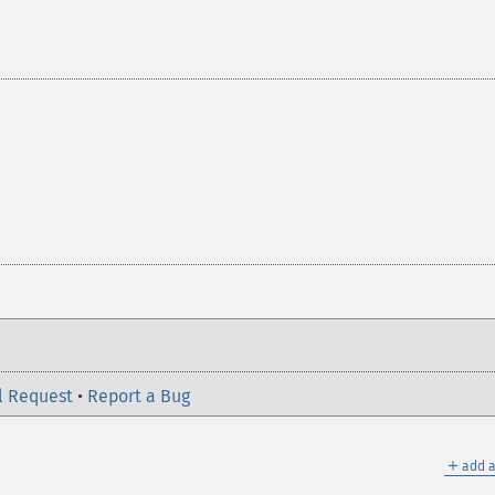
l Request
•
Report a Bug
＋
add a