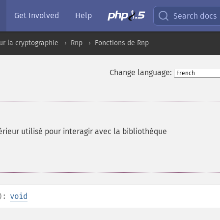
Get Involved
Help
Search docs
ur la cryptographie
Rnp
Fonctions de Rnp
Change language:
érieur utilisé pour interagir avec la bibliothèque
):
void