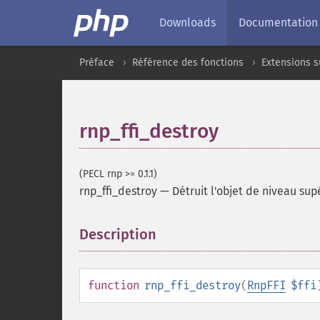
Downloads
Documentation
Préface
Référence des fonctions
Extensions s
rnp_ffi_destroy
(PECL rnp >= 0.1.1)
rnp_ffi_destroy
—
Détruit l'objet de niveau sup
Description
¶
function
rnp_ffi_destroy
(
RnpFFI
$ffi