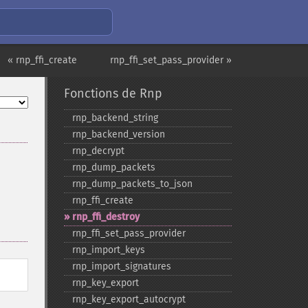
« rnp_ffi_create
rnp_ffi_set_pass_provider »
Fonctions de Rnp
rnp_​backend_​string
rnp_​backend_​version
rnp_​decrypt
rnp_​dump_​packets
rnp_​dump_​packets_​to_​json
rnp_​ffi_​create
rnp_​ffi_​destroy
rnp_​ffi_​set_​pass_​provider
rnp_​import_​keys
rnp_​import_​signatures
rnp_​key_​export
rnp_​key_​export_​autocrypt