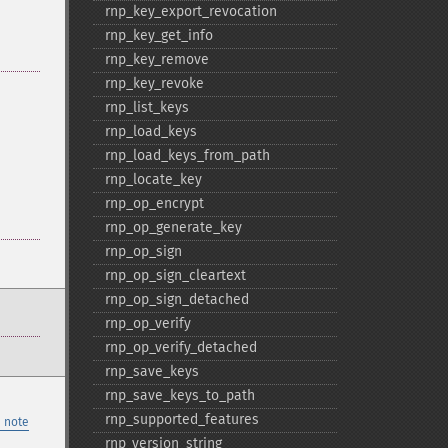
rnp_​key_​export_​revocation
rnp_​key_​get_​info
rnp_​key_​remove
rnp_​key_​revoke
rnp_​list_​keys
rnp_​load_​keys
rnp_​load_​keys_​from_​path
rnp_​locate_​key
rnp_​op_​encrypt
rnp_​op_​generate_​key
rnp_​op_​sign
rnp_​op_​sign_​cleartext
rnp_​op_​sign_​detached
rnp_​op_​verify
rnp_​op_​verify_​detached
rnp_​save_​keys
rnp_​save_​keys_​to_​path
rnp_​supported_​features
 note
rnp_​version_​string