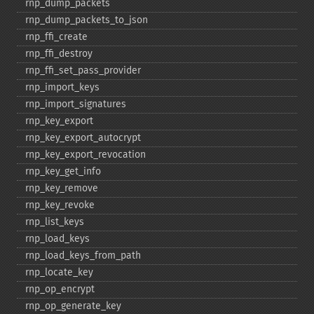
rnp_​dump_​packets
rnp_​dump_​packets_​to_​json
rnp_​ffi_​create
rnp_​ffi_​destroy
rnp_​ffi_​set_​pass_​provider
rnp_​import_​keys
rnp_​import_​signatures
rnp_​key_​export
rnp_​key_​export_​autocrypt
rnp_​key_​export_​revocation
rnp_​key_​get_​info
rnp_​key_​remove
rnp_​key_​revoke
rnp_​list_​keys
rnp_​load_​keys
rnp_​load_​keys_​from_​path
rnp_​locate_​key
rnp_​op_​encrypt
rnp_​op_​generate_​key