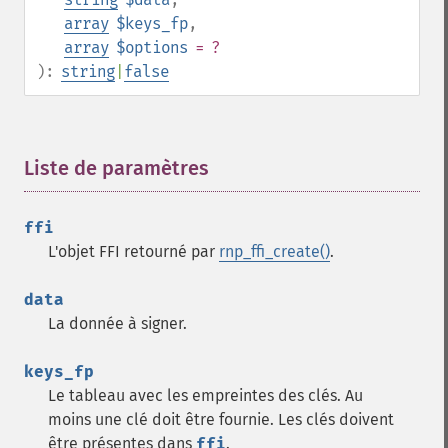
array
$keys_fp
,
array
$options
= ?
):
string
|
false
Liste de paramètres
¶
ffi
L'objet FFI retourné par
rnp_ffi_create()
.
data
La donnée à signer.
keys_fp
Le tableau avec les empreintes des clés. Au
moins une clé doit être fournie. Les clés doivent
être présentes dans
ffi
.