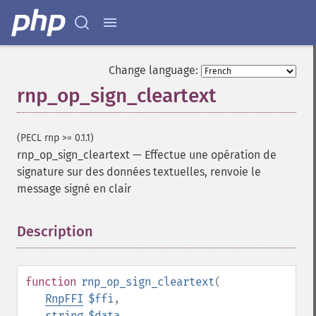
Change language:
rnp_op_sign_cleartext
(PECL rnp >= 0.1.1)
rnp_op_sign_cleartext
—
Effectue une opération de
signature sur des données textuelles, renvoie le
message signé en clair
Description
¶
function
rnp_op_sign_cleartext
(
RnpFFI
$ffi
,
string
$data
,