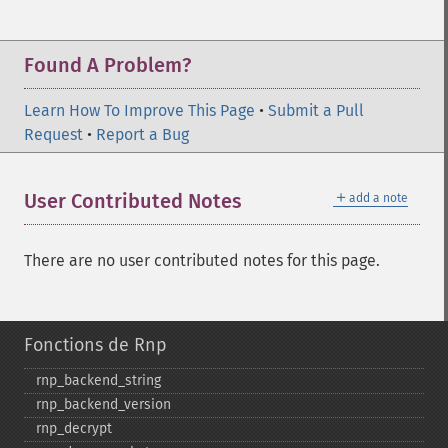
Found A Problem?
Learn How To Improve This Page
•
Submit a Pull
Request
•
Report a Bug
＋
User Contributed Notes
add a note
There are no user contributed notes for this page.
Fonctions de Rnp
rnp_​backend_​string
rnp_​backend_​version
rnp_​decrypt