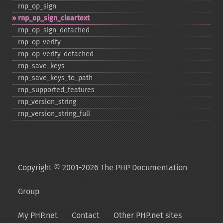
rnp_​op_​sign
rnp_​op_​sign_​cleartext
rnp_​op_​sign_​detached
rnp_​op_​verify
rnp_​op_​verify_​detached
rnp_​save_​keys
rnp_​save_​keys_​to_​path
rnp_​supported_​features
rnp_​version_​string
rnp_​version_​string_​full
Copyright © 2001-2026 The PHP Documentation
Group
My PHP.net
Contact
Other PHP.net sites