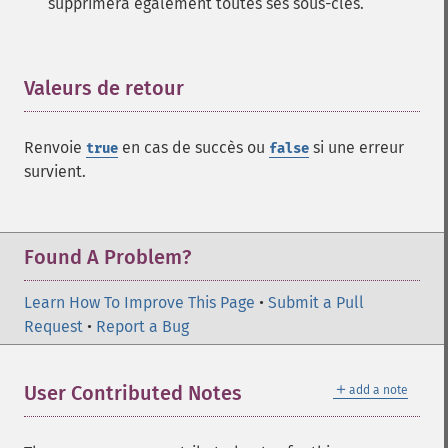
supprimera également toutes ses sous-clés.
Valeurs de retour
¶
Renvoie
en cas de succès ou
si une erreur
true
false
survient.
Found A Problem?
Learn How To Improve This Page
•
Submit a Pull
Request
•
Report a Bug
＋
User Contributed Notes
add a note