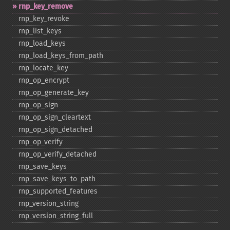
rnp_​key_​remove
rnp_​key_​revoke
rnp_​list_​keys
rnp_​load_​keys
rnp_​load_​keys_​from_​path
rnp_​locate_​key
rnp_​op_​encrypt
rnp_​op_​generate_​key
rnp_​op_​sign
rnp_​op_​sign_​cleartext
rnp_​op_​sign_​detached
rnp_​op_​verify
rnp_​op_​verify_​detached
rnp_​save_​keys
rnp_​save_​keys_​to_​path
rnp_​supported_​features
rnp_​version_​string
rnp_​version_​string_​full