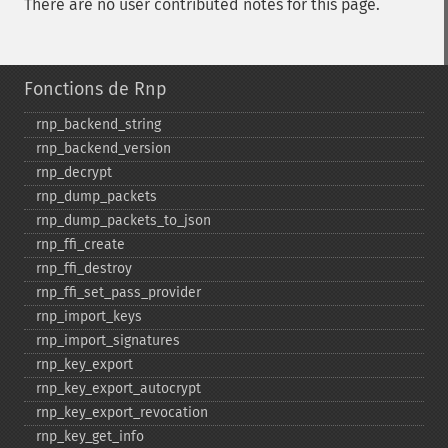
There are no user contributed notes for this page.
Fonctions de Rnp
rnp_​backend_​string
rnp_​backend_​version
rnp_​decrypt
rnp_​dump_​packets
rnp_​dump_​packets_​to_​json
rnp_​ffi_​create
rnp_​ffi_​destroy
rnp_​ffi_​set_​pass_​provider
rnp_​import_​keys
rnp_​import_​signatures
rnp_​key_​export
rnp_​key_​export_​autocrypt
rnp_​key_​export_​revocation
rnp_​key_​get_​info