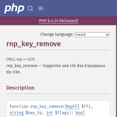
PHP 8.4.24 Released!
Change language:
rnp_key_remove
(PECL rnp >= 0.1.1)
rnp_key_remove
—
Supprime une clé des trousseaux
de clés
Description
¶
function
rnp_key_remove
(
RnpFFI
$ffi
,
string
$key_fp
,
int
$flags
):
bool