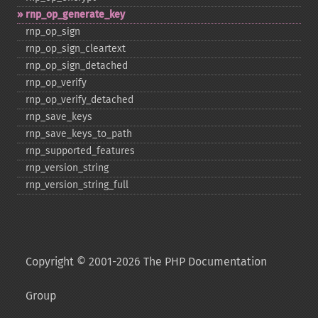
rnp_​op_​generate_​key
rnp_​op_​sign
rnp_​op_​sign_​cleartext
rnp_​op_​sign_​detached
rnp_​op_​verify
rnp_​op_​verify_​detached
rnp_​save_​keys
rnp_​save_​keys_​to_​path
rnp_​supported_​features
rnp_​version_​string
rnp_​version_​string_​full
Copyright © 2001-2026 The PHP Documentation
Group