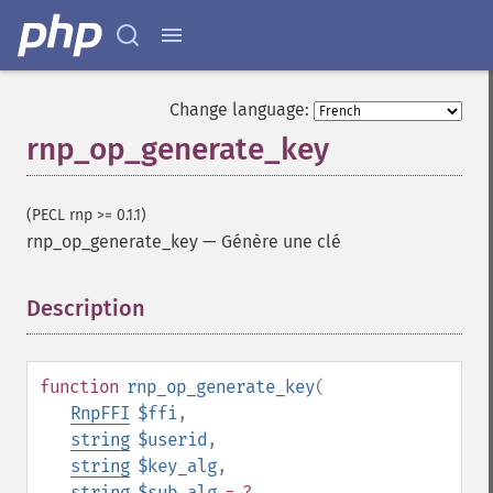
Change language:
rnp_op_generate_key
(PECL rnp >= 0.1.1)
rnp_op_generate_key
—
Génère une clé
Description
¶
function
rnp_op_generate_key
(
RnpFFI
$ffi
,
string
$userid
,
string
$key_alg
,
string
$sub_alg
= ?
,