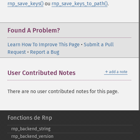
rnp_save_keys()
ou
rnp_save_keys_to_path()
.
Found A Problem?
Learn How To Improve This Page
•
Submit a Pull
Request
•
Report a Bug
＋
User Contributed Notes
add a note
There are no user contributed notes for this page.
Fonctions de Rnp
rnp_​backend_​string
rnp_​backend_​version