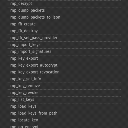
rnp_​decrypt
rnp_​dump_​packets
rnp_​dump_​packets_​to_​json
rnp_​ffi_​create
rnp_​ffi_​destroy
rnp_​ffi_​set_​pass_​provider
rnp_​import_​keys
rnp_​import_​signatures
rnp_​key_​export
rnp_​key_​export_​autocrypt
rnp_​key_​export_​revocation
rnp_​key_​get_​info
rnp_​key_​remove
rnp_​key_​revoke
rnp_​list_​keys
rnp_​load_​keys
rnp_​load_​keys_​from_​path
rnp_​locate_​key
rnp_​op_​encrypt