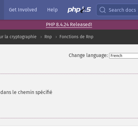
Get Involved
Help
Search docs
PHP 8.4.24 Released!
ur la cryptographie
Rnp
Fonctions de Rnp
Change language:
 dans le chemin spécifié