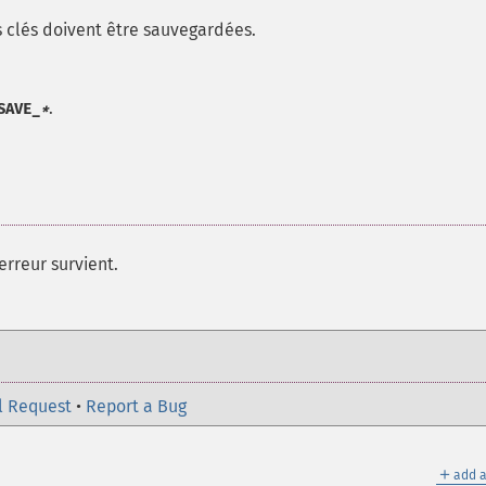
s clés doivent être sauvegardées.
.
SAVE_
*
erreur survient.
l Request
•
Report a Bug
＋
add a