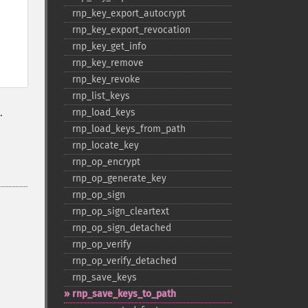
rnp_​key_​export_​autocrypt
rnp_​key_​export_​revocation
rnp_​key_​get_​info
rnp_​key_​remove
rnp_​key_​revoke
rnp_​list_​keys
.
rnp_​load_​keys
rnp_​load_​keys_​from_​path
rnp_​locate_​key
rnp_​op_​encrypt
rnp_​op_​generate_​key
rnp_​op_​sign
rnp_​op_​sign_​cleartext
rnp_​op_​sign_​detached
rnp_​op_​verify
rnp_​op_​verify_​detached
rnp_​save_​keys
rnp_​save_​keys_​to_​path