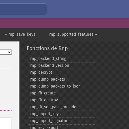
« rnp_save_keys
rnp_supported_features »
Fonctions de Rnp
rnp_​backend_​string
rnp_​backend_​version
rnp_​decrypt
rnp_​dump_​packets
rnp_​dump_​packets_​to_​json
rnp_​ffi_​create
rnp_​ffi_​destroy
rnp_​ffi_​set_​pass_​provider
rnp_​import_​keys
rnp_​import_​signatures
rnp_​key_​export