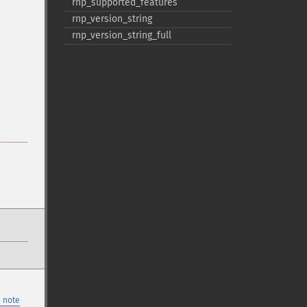
rnp_​supported_​features
rnp_​version_​string
rnp_​version_​string_​full
 note