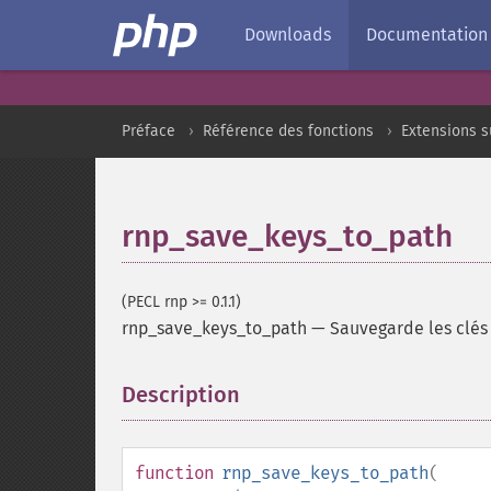
Downloads
Documentation
Préface
Référence des fonctions
Extensions s
rnp_save_keys_to_path
(PECL rnp >= 0.1.1)
rnp_save_keys_to_path
—
Sauvegarde les clés
Description
¶
function
rnp_save_keys_to_path
(