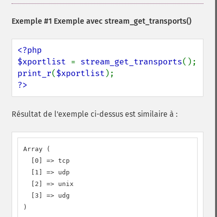
Exemple #1 Exemple avec
stream_get_transports()
<?php

$xportlist 
= 
stream_get_transports
print_r
(
$xportlist
?>
Résultat de l'exemple ci-dessus est similaire à :
Array (

  [0] => tcp

  [1] => udp

  [2] => unix

  [3] => udg

)