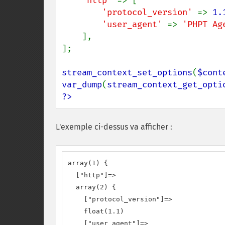
'http' 
=> [

'protocol_version' 
=> 
1.
'user_agent' 
=> 
'PHPT Ag
    ],

];

stream_context_set_options
(
$cont
var_dump
(
stream_context_get_opti
?>
L'exemple ci-dessus va afficher :
array(1) {

  ["http"]=>

  array(2) {

    ["protocol_version"]=>

    float(1.1)

    ["user_agent"]=>
