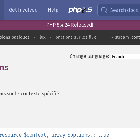
Get Involved
Help
Search docs
PHP 8.4.24 Released!
sions basiques
Flux
Fonctions sur les flux
« stream_cont
Change language:
ns
ons sur le contexte spécifié
resource
$context
,
array
$options
):
true