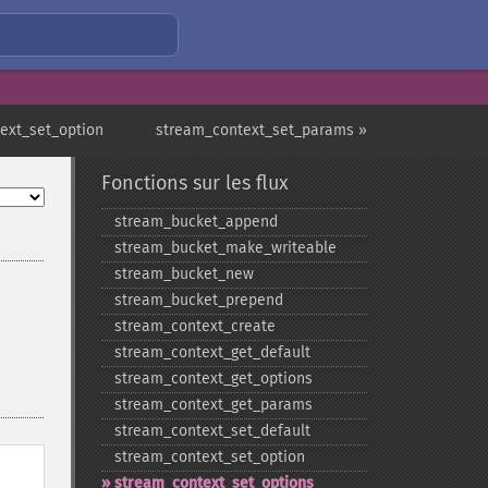
ext_set_option
stream_context_set_params »
Fonctions sur les flux
stream_​bucket_​append
stream_​bucket_​make_​writeable
stream_​bucket_​new
stream_​bucket_​prepend
stream_​context_​create
stream_​context_​get_​default
stream_​context_​get_​options
stream_​context_​get_​params
stream_​context_​set_​default
stream_​context_​set_​option
stream_​context_​set_​options