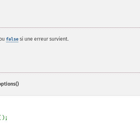
 ou
si une erreur survient.
false
ptions()
();
