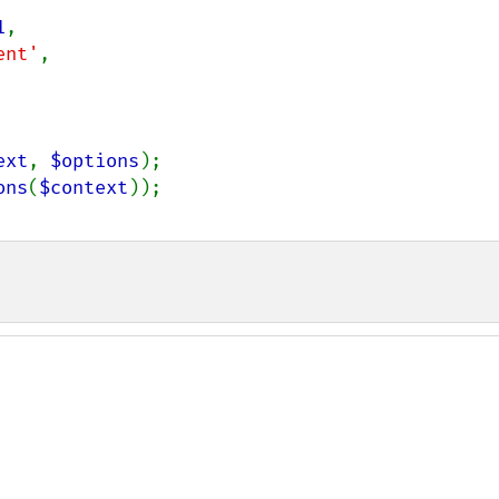
1
,

ent'
,

ext
, 
$options
ons
(
$context