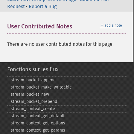
Request
•
Report a Bug
＋
User Contributed Notes
add a note
There are no user contributed notes for this page.
Fonctions sur les flux
stream_​bucket_​append
stream_​bucket_​make_​writeable
stream_​bucket_​new
stream_​bucket_​prepend
stream_​context_​create
stream_​context_​get_​default
stream_​context_​get_​options
stream_​context_​get_​params