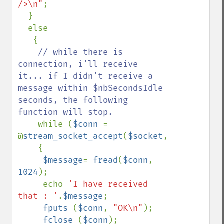
/>\n"
;

  }

  else

   {

// while there is 
connection, i'll receive 
it... if I didn't receive a 
message within $nbSecondsIdle 
seconds, the following 
function will stop.

while (
$conn 
= 
@
stream_socket_accept
(
$socket
,
$nbSecondsI
    {

$message
= 
fread
(
$conn
, 
1024
);

     echo 
'I have received 
that : '
.
$message
;

fputs 
(
$conn
, 
"OK\n"
);

fclose 
(
$conn
);
