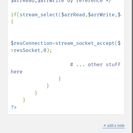
$arrRead,$arrWrite by reference */

if(
stream_select
(
$arrRead
,
$arrWrite
,
$arrW
{

$resConnection
=
stream_socket_accept
(
$this
>
resSocket
,
0
);

# ... other stuff 
here

}

            }

        }

?>
＋
add a note