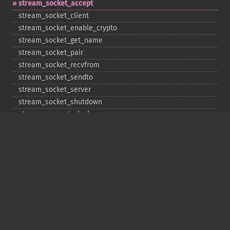
stream_​socket_​accept
stream_​socket_​client
stream_​socket_​enable_​crypto
stream_​socket_​get_​name
stream_​socket_​pair
stream_​socket_​recvfrom
stream_​socket_​sendto
stream_​socket_​server
stream_​socket_​shutdown
stream_​supports_​lock
stream_​wrapper_​register
stream_​wrapper_​restore
stream_​wrapper_​unregister
Copyright © 2001-2026 The PHP Documentation