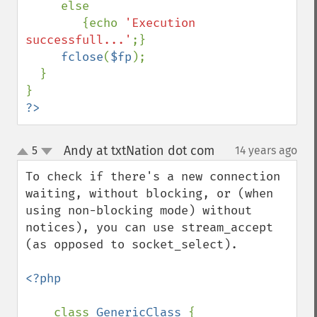
     else

        {echo 
'Execution 
successfull...'
;}

fclose
(
$fp
);

  }

?>
Andy at txtNation dot com
5
14 years ago
¶
up
down
To check if there's a new connection 
waiting, without blocking, or (when 
using non-blocking mode) without 
notices), you can use stream_accept 
(as opposed to socket_select).

<?php

class 
GenericClass 
{
