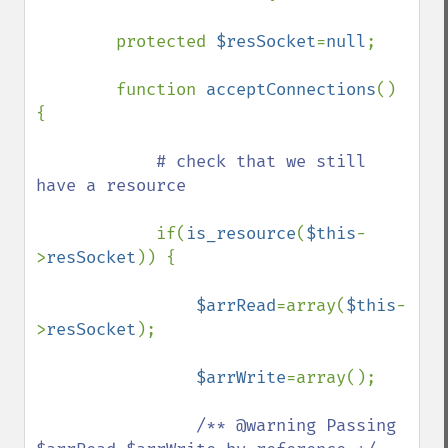
        protected 
$resSocket
=
null
;

        function 
acceptConnections
() 
{

# check that we still 
have a resource 

if(
is_resource
(
$this
-
>
resSocket
)) {

$arrRead
=array(
$this
-
>
resSocket
);

$arrWrite
=array();

/** @warning Passing 