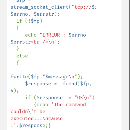
$fp 
= 
stream_socket_client
(
"tcp://
$ipServer
:
$po
$errno
, 
$errstr
);

  if (!
$fp
)

  {

     echo 
"ERREUR : 
$errno
 - 
$errstr
<br />\n"
;

  }

  else

  {

fwrite
(
$fp
,
"
$message
\n"
);

$response 
=  
fread
(
$fp
, 
4
);

     if (
$response 
!= 
"OK\n"
)

        {echo 
'The command 
couldn\'t be 
executed...\ncause 
:'
.
$response
;}
