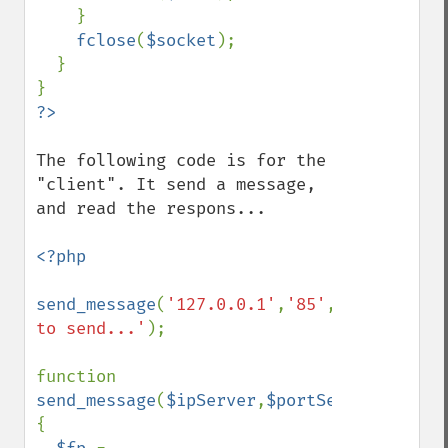
    }

fclose
(
$socket
);

  }

The following code is for the 
"client". It send a message, 
and read the respons...

<?php

send_message
(
'127.0.0.1'
,
'85'
,
'Message 
to send...'
);

function 
send_message
(
$ipServer
,
$portServer
,
$messa
{
