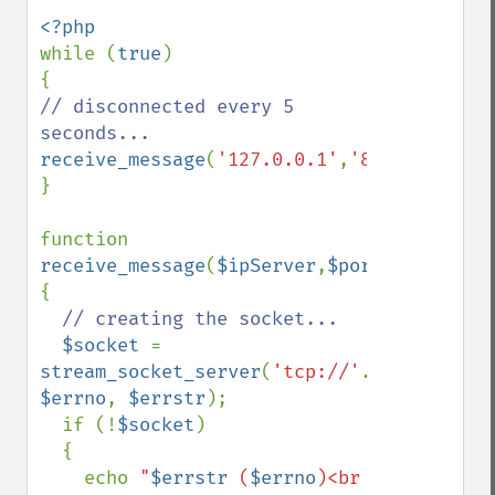
while (
true
)

// disconnected every 5 
receive_message
(
'127.0.0.1'
,
'85'
,
5
);

}

function 
receive_message
(
$ipServer
,
$portNumber
,
$nb
{

// creating the socket...

$socket 
= 
stream_socket_server
(
'tcp://'
.
$ipServer
.
'
$errno
, 
$errstr
);

  if (!
$socket
)

  {

    echo 
"
$errstr
 (
$errno
)<br 