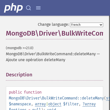
Change language:
MongoDB\Driver\BulkWriteComm
(mongodb >=2.1.0)
MongoDB\Driver\BulkWriteCommand::deleteMany
—
Ajoute une opération deleteMany
Description
¶
public
function
MongoDB\Driver\BulkWriteCommand::deleteMany
(
s
$namespace
,
array
|
object
$filter
,
?
array
$options
=
null
):
void