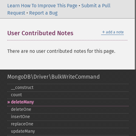
Learn How To Improve This Page
•
Submit a Pull
Request
•
Report a Bug
＋
User Contributed Notes
add a note
There are no user contributed notes for this page.
MongoDB\Driver\BulkWriteCommand
_​_​construct
count
deleteMany
deleteOne
insertOne
replaceOne
updateMany