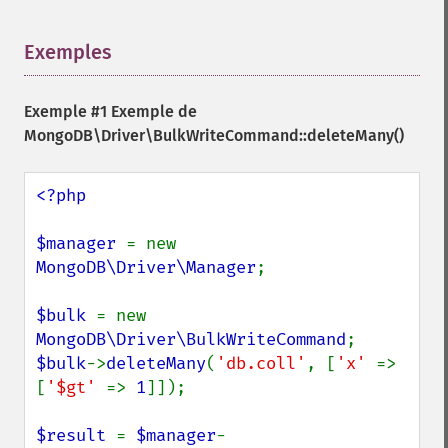
Exemples
¶
Exemple #1 Exemple de
MongoDB\Driver\BulkWriteCommand::deleteMany()
<?php

$manager 
= new 
MongoDB\Driver\Manager
;

$bulk 
= new 
MongoDB\Driver\BulkWriteCommand
$bulk
->
deleteMany
(
'db.coll'
, [
'x' 
=> 
[
'$gt' 
=> 
1
]]);

$result 
= 
$manager
-