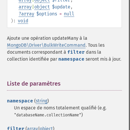
array
|
object
$update
,
?
array
$options
=
null
):
void
Ajoute une opération updateMany à la
MongoDB\Driver\BulkWriteCommand
. Tous les
documents correspondant à
filter
dans la
collection identifiée par
namespace
seront mis à jour.
Liste de paramètres
¶
namespace
(
string
)
Un espace de noms totalement qualifié (e.g.
)
"databaseName.collectionName"
filter
(
array
|
object
)