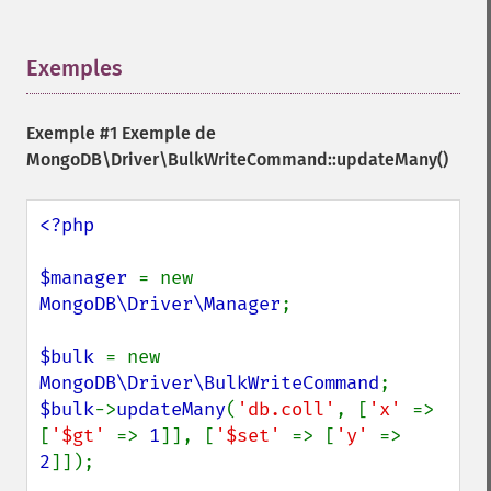
Exemples
¶
Exemple #1 Exemple de
MongoDB\Driver\BulkWriteCommand::updateMany()
<?php

$manager 
= new 
MongoDB\Driver\Manager
;

$bulk 
= new 
MongoDB\Driver\BulkWriteCommand
$bulk
->
updateMany
(
'db.coll'
, [
'x' 
=> 
[
'$gt' 
=> 
1
]], [
'$set' 
=> [
'y' 
=> 
2
]]);
