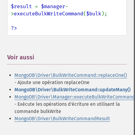
$result 
= 
$manager
-
>
executeBulkWriteCommand
(
$bulk
);

?>
Voir aussi
¶
MongoDB\Driver\BulkWriteCommand::replaceOne()
- Ajoute une opération replaceOne
MongoDB\Driver\BulkWriteCommand::updateMany()
MongoDB\Driver\Manager::executeBulkWriteCommand
- Exécute les opérations d'écriture en utilisant la
commande bulkWrite
MongoDB\Driver\BulkWriteCommandResult