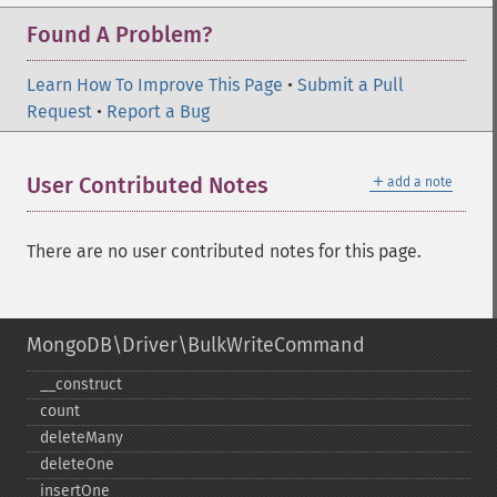
Found A Problem?
Learn How To Improve This Page
•
Submit a Pull
Request
•
Report a Bug
＋
User Contributed Notes
add a note
There are no user contributed notes for this page.
MongoDB\Driver\BulkWriteCommand
_​_​construct
count
deleteMany
deleteOne
insertOne