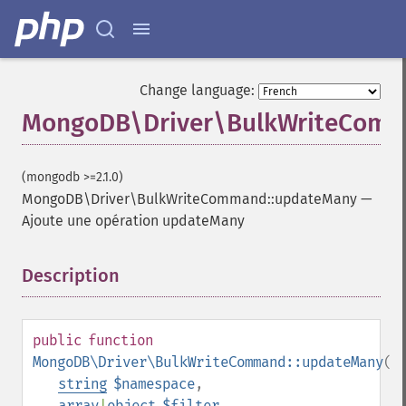
Change language:
MongoDB\Driver\BulkWriteComm
(mongodb >=2.1.0)
MongoDB\Driver\BulkWriteCommand::updateMany
—
Ajoute une opération updateMany
Description
¶
public
function
MongoDB\Driver\BulkWriteCommand::updateMany
(
string
$namespace
,
array
|
object
$filter
,