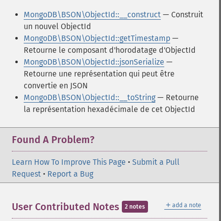
MongoDB\BSON\ObjectId::__construct
— Construit
un nouvel ObjectId
MongoDB\BSON\ObjectId::getTimestamp
—
Retourne le composant d'horodatage d'ObjectId
MongoDB\BSON\ObjectId::jsonSerialize
—
Retourne une représentation qui peut être
convertie en JSON
MongoDB\BSON\ObjectId::__toString
— Retourne
la représentation hexadécimale de cet ObjectId
Found A Problem?
Learn How To Improve This Page
•
Submit a Pull
Request
•
Report a Bug
＋
User Contributed Notes
add a note
2 notes