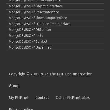
MongoDB\BSON\MinKeyInterface
MongoDB\BSON\ObjectIdInterface
MongoDB\BSON\RegexInterface
MongoDB\BSON\TimestampInterface
MongoDB\BSON\UTCDateTimeInterface
MongoDB\BSON\DBPointer
MongoDB\BSON\Int64
MongoDB\BSON\Symbol
MongoDB\BSON\Undefined
Copyright © 2001-2026 The PHP Documentation
Group
My PHP.net
Contact
Other PHP.net sites
Privacy policy