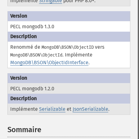
Implémente
Stringable
pour PHP 8.0+.
PECL mongodb 1.3.0
Renommé de
vers
MongoDB\BSON\ObjectID
.
Implémente
MongoDB\BSON\ObjectId
MongoDB\BSON\ObjectIdInterface
.
PECL mongodb 1.2.0
Implémente
Serializable
et
JsonSerializable
.
Sommaire
¶