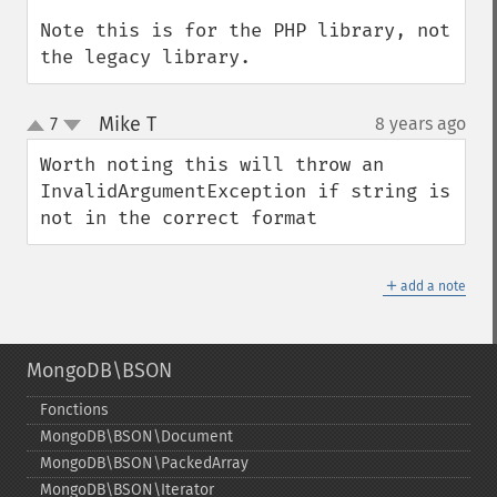
Note this is for the PHP library, not 
the legacy library.
Mike T
7
8 years ago
¶
up
down
Worth noting this will throw an 
InvalidArgumentException if string is 
not in the correct format
＋
add a note
MongoDB\BSON
Fonctions
MongoDB\BSON\Document
MongoDB\BSON\PackedArray
MongoDB\BSON\Iterator