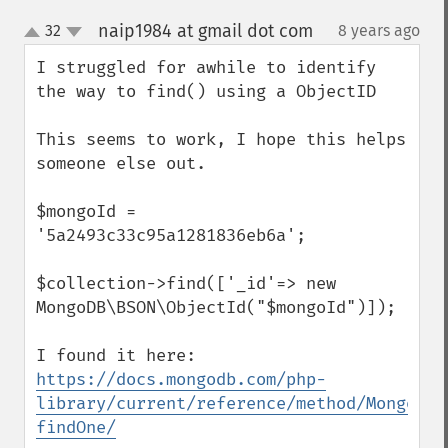
naip1984 at gmail dot com
32
8 years ago
¶
up
down
I struggled for awhile to identify 
the way to find() using a ObjectID 

This seems to work, I hope this helps 
someone else out.  

$mongoId = 
'5a2493c33c95a1281836eb6a';

$collection->find(['_id'=> new 
MongoDB\BSON\ObjectId("$mongoId")]);

I found it here:   
https://docs.mongodb.com/php-
library/current/reference/method/MongoDBC
findOne/