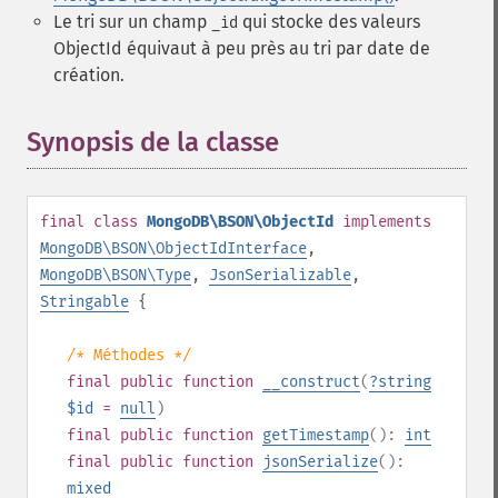
Le tri sur un champ
qui stocke des valeurs
_id
ObjectId équivaut à peu près au tri par date de
création.
Synopsis de la classe
¶
final
class
MongoDB\BSON\ObjectId
implements
MongoDB\BSON\ObjectIdInterface
,
MongoDB\BSON\Type
,
JsonSerializable
,
Stringable
{
/* Méthodes */
final
public
function
__construct
(
?
string
$id
=
null
)
final
public
function
getTimestamp
():
int
final
public
function
jsonSerialize
():
mixed