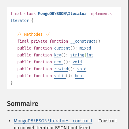
final
class
MongoDB\BSON\Iterator
implements
Iterator
{
/* Méthodes */
final
private
function
__construct
()
public
function
current
():
mixed
public
function
key
():
string
|
int
public
function
next
():
void
public
function
rewind
():
void
public
function
valid
():
bool
}
Sommaire
¶
MongoDB\BSON\Iterator::__construct
— Construit
un nouvel itérateur BSON (inutilisée)