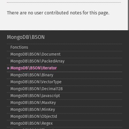
There are no user contributed notes for this page.
MongoDB\BSON
Fonctions
MongoDB\BSON\Document
MongoDB\BSON\PackedArray
MongoDB\BSON\Iterator
MongoDB\BSON\Binary
MongoDB\BSON\VectorType
MongoDB\BSON\Decimal128
MongoDB\BSON\Javascript
MongoDB\BSON\MaxKey
MongoDB\BSON\MinKey
MongoDB\BSON\ObjectId
MongoDB\BSON\Regex