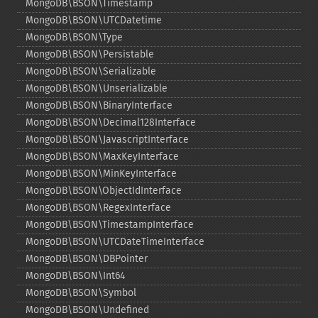
MongoDB\BSON\Timestamp
MongoDB\BSON\UTCDatetime
MongoDB\BSON\Type
MongoDB\BSON\Persistable
MongoDB\BSON\Serializable
MongoDB\BSON\Unserializable
MongoDB\BSON\BinaryInterface
MongoDB\BSON\Decimal128Interface
MongoDB\BSON\JavascriptInterface
MongoDB\BSON\MaxKeyInterface
MongoDB\BSON\MinKeyInterface
MongoDB\BSON\ObjectIdInterface
MongoDB\BSON\RegexInterface
MongoDB\BSON\TimestampInterface
MongoDB\BSON\UTCDateTimeInterface
MongoDB\BSON\DBPointer
MongoDB\BSON\Int64
MongoDB\BSON\Symbol
MongoDB\BSON\Undefined