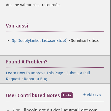
Aucune valeur n'est retournée.
Voir aussi
¶
SplDoublyLinkedList::serialize()
- Sérialise la liste
Found A Problem?
Learn How To Improve This Page
•
Submit a Pull
Request
•
Report a Bug
＋
User Contributed Notes
add a note
1 note
lincoln dot du dot j at gmail dot com
-2
¶