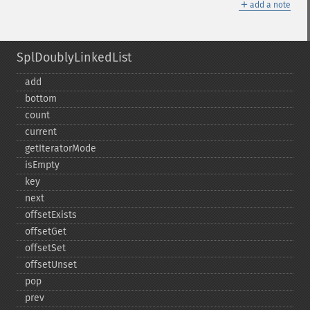
＋
add a note
SplDoublyLinkedList
add
bottom
count
current
getIteratorMode
isEmpty
key
next
offsetExists
offsetGet
offsetSet
offsetUnset
pop
prev