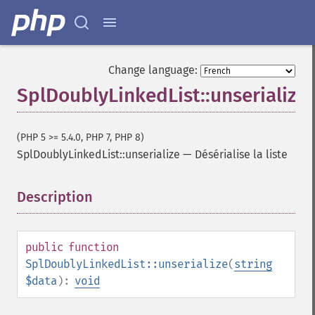
Change language:
SplDoublyLinkedList::unserialize
(PHP 5 >= 5.4.0, PHP 7, PHP 8)
SplDoublyLinkedList::unserialize
—
Désérialise la liste
Description
¶
public
function
SplDoublyLinkedList::unserialize
(
string
$data
):
void