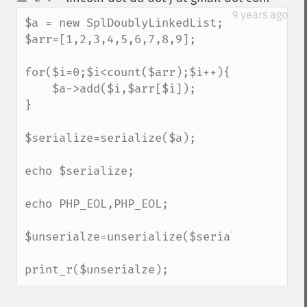
up
down
9 years ago
$a = new SplDoublyLinkedList;

$arr=[1,2,3,4,5,6,7,8,9];

for($i=0;$i<count($arr);$i++){

    $a->add($i,$arr[$i]);

}

$serialize=serialize($a);

echo $serialize;

echo PHP_EOL,PHP_EOL;

$unserialze=unserialize($serialize);

print_r($unserialze);