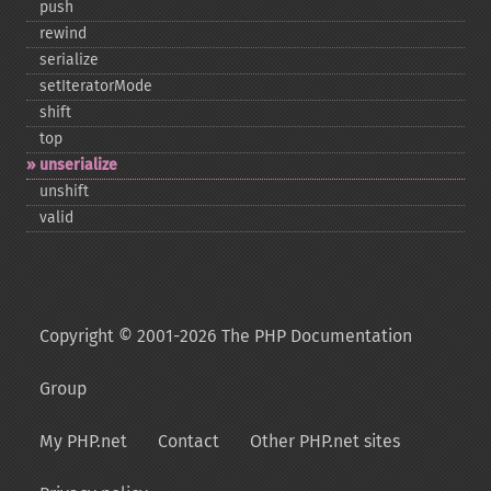
push
rewind
serialize
setIteratorMode
shift
top
unserialize
unshift
valid
Copyright © 2001-2026 The PHP Documentation
Group
My PHP.net
Contact
Other PHP.net sites