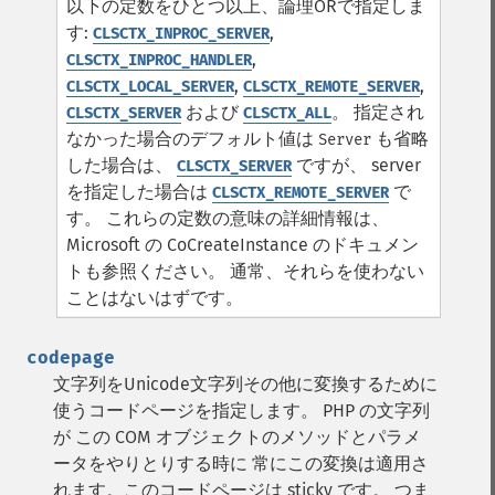
以下の定数をひとつ以上、論理ORで指定しま
す:
,
CLSCTX_INPROC_SERVER
,
CLSCTX_INPROC_HANDLER
,
,
CLSCTX_LOCAL_SERVER
CLSCTX_REMOTE_SERVER
および
。 指定され
CLSCTX_SERVER
CLSCTX_ALL
なかった場合のデフォルト値は
も省略
Server
した場合は、
ですが、 server
CLSCTX_SERVER
を指定した場合は
で
CLSCTX_REMOTE_SERVER
す。 これらの定数の意味の詳細情報は、
Microsoft の CoCreateInstance のドキュメン
トも参照ください。 通常、それらを使わない
ことはないはずです。
codepage
文字列をUnicode文字列その他に変換するために
使うコードページを指定します。 PHP の文字列
が この COM オブジェクトのメソッドとパラメ
ータをやりとりする時に 常にこの変換は適用さ
れます。このコードページは sticky です。 つま