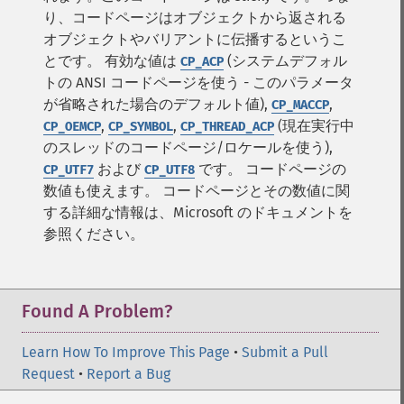
り、コードページはオブジェクトから返される
オブジェクトやバリアントに伝播するというこ
とです。
有効な値は
(システムデフォル
CP_ACP
トの ANSI コードページを使う - このパラメータ
が省略された場合のデフォルト値),
,
CP_MACCP
,
,
(現在実行中
CP_OEMCP
CP_SYMBOL
CP_THREAD_ACP
のスレッドのコードページ/ロケールを使う),
および
です。 コードページの
CP_UTF7
CP_UTF8
数値も使えます。 コードページとその数値に関
する詳細な情報は、Microsoft のドキュメントを
参照ください。
Found A Problem?
Learn How To Improve This Page
•
Submit a Pull
Request
•
Report a Bug