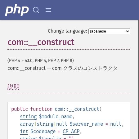
Change language:
com::__construct
(PHP 4 > 4.1.0, PHP 5, PHP 7, PHP 8)
com::__construct
—
com クラスのコンストラクタ
説明
¶
public
function
com::__construct
(
string
$module_name
,
array
|
string
|
null
$server_name
=
null
,
int
$codepage
=
CP_ACP
,
string
$typelib
= ""