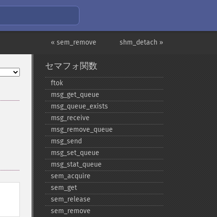
« sem_remove
shm_detach »
セマフォ関数
ftok
msg_​get_​queue
msg_​queue_​exists
msg_​receive
msg_​remove_​queue
msg_​send
msg_​set_​queue
msg_​stat_​queue
sem_​acquire
sem_​get
sem_​release
sem_​remove