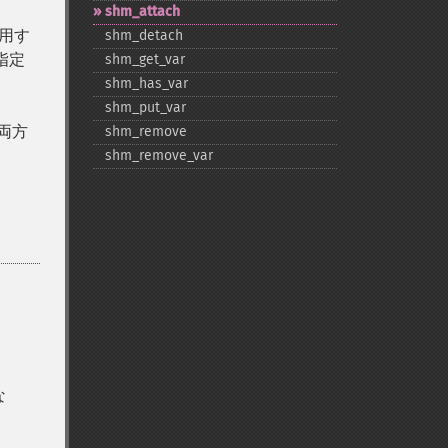
shm_​attach
使用す
shm_​detach
指定
shm_​get_​var
shm_​has_​var
shm_​put_​var
両方
shm_​remove
shm_​remove_​var
な