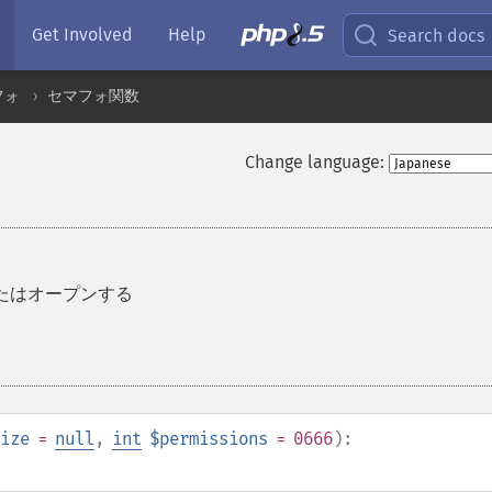
Get Involved
Help
Search docs
フォ
セマフォ関数
Change language:
たはオープンする
ize
=
null
,
int
$permissions
= 0666
):