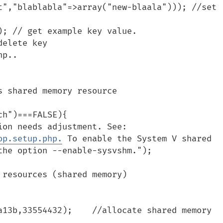
t","blablabla"=>array("new-blaala"))); //set 
; // get example key value.

elete key

p..

      die("\nYour PHP configuration needs adjustment. See: 
op.setup.php.
 To enable the System V shared 
he option --enable-sysvshm.");
