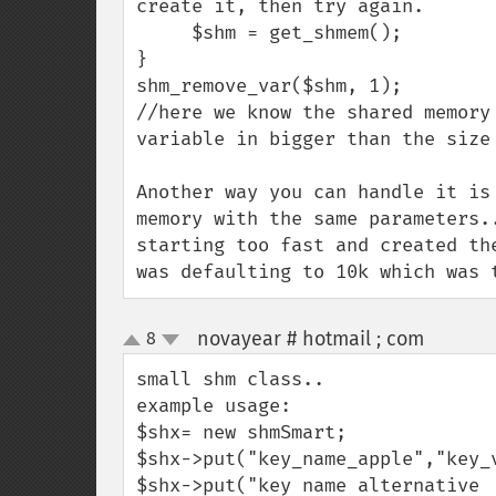
create it, then try again.

     $shm = get_shmem();

}

shm_remove_var($shm, 1);

//here we know the shared memory
variable in bigger than the size 
Another way you can handle it is
memory with the same parameters.
starting too fast and created th
was defaulting to 10k which was 
novayear # hotmail ; com
8
¶
up
down
small shm class..

example usage:

$shx= new shmSmart;

$shx->put("key_name_apple","key_v
$shx->put("key name alternative 