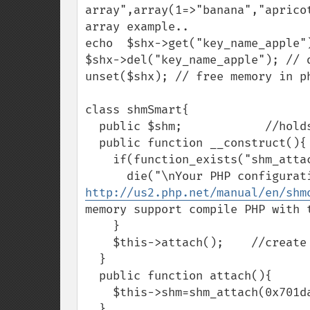
array",array(1=>"banana","aprico
array example..

echo  $shx->get("key_name_apple")
$shx->del("key_name_apple"); // d
unset($shx); // free memory in ph
class shmSmart{

  public $shm;            //holds shared memory resource

  public function __construct(){

    if(function_exists("shm_attach")===FALSE){

http://us2.php.net/manual/en/shm
memory support compile PHP with t
    }  

    $this->attach();    //create resources (shared memory)

  }

  public function attach(){

    $this->shm=shm_attach(0x701da13b,33554432);    //allocate shared memory

  }
