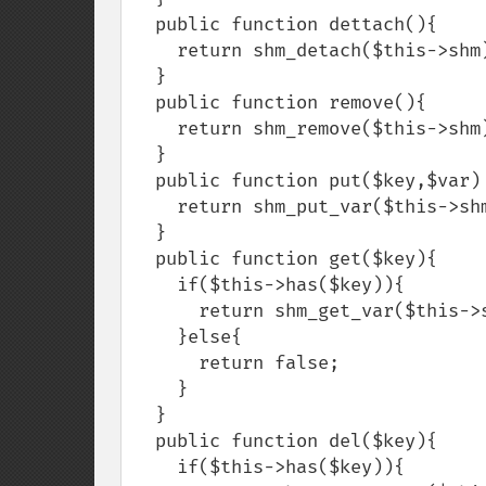
  public function dettach(){

    return shm_detach($this->shm);    //allocate shared memory

  }

  public function remove(){

    return shm_remove($this->shm);    //dallocate shared memory

  }

  public function put($key,$var) {

    return shm_put_var($this->shm,$this->shm_key($key),$var);    //store var 

  }

  public function get($key){

    if($this->has($key)){

      return shm_get_var($this->shm,$this->shm_key($key));  //get var

    }else{

      return false;    

    }        

  }

  public function del($key){

    if($this->has($key)){
