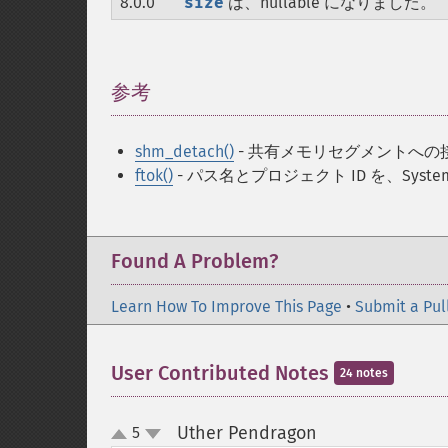
8.0.0
size
は、nullable になりました。
参考
¶
shm_detach()
- 共有メモリセグメントへの
ftok()
- パス名とプロジェクト ID を、Syste
Found A Problem?
Learn How To Improve This Page
•
Submit a Pul
User Contributed Notes
24 notes
Uther Pendragon
5
¶
up