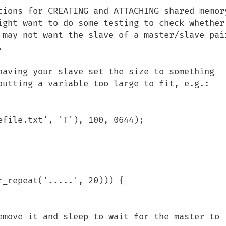
tions for CREATING and ATTACHING shared memory
ight want to do some testing to check whether 
 may not want the slave of a master/slave pair


having your slave set the size to something 
putting a variable too large to fit, e.g.:

_repeat('.....', 20))) {
