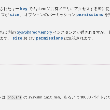
定されたキー
key
で System V 共有メモリにアクセスする際に
イズが
size
、 オプションのパーミッション
permissions
を
場合は 別の
SysvSharedMemory
インスタンスが返されますが、 
します。
size
および
permissions
は無視されます。
トは
の
、あるいは 10000 バイトと
php.ini
sysvshm.init_mem