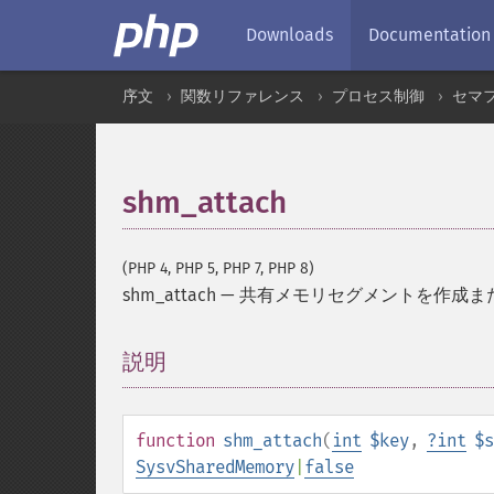
Downloads
Documentation
序文
関数リファレンス
プロセス制御
セマ
shm_attach
(PHP 4, PHP 5, PHP 7, PHP 8)
shm_attach
—
共有メモリセグメントを作成ま
説明
¶
function
shm_attach
(
int
$key
,
?
int
$s
SysvSharedMemory
|
false