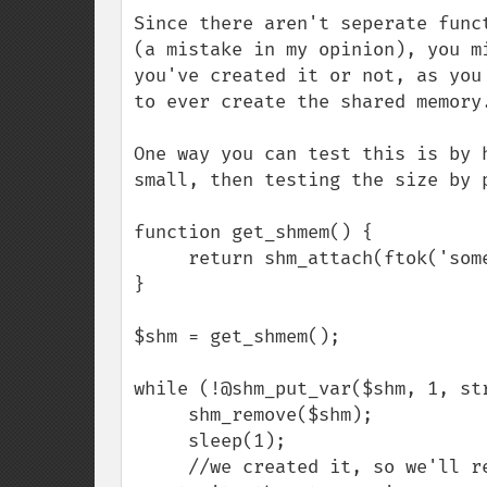
down
Since there aren't seperate func
(a mistake in my opinion), you m
you've created it or not, as you
to ever create the shared memory.
One way you can test this is by 
small, then testing the size by 
function get_shmem() {

     return shm_attach(ftok('somefile.txt', 'T'), 100, 0644);

}

$shm = get_shmem();

while (!@shm_put_var($shm, 1, str
     shm_remove($shm); 

     sleep(1);

     //we created it, so we'll remove it and sleep to wait for the master to 