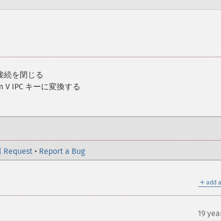
接続を閉じる
m V IPC キーに変換する
l Request
•
Report a Bug
＋
add a
19 yea