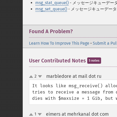
msg_stat_queue()
- メッセージキューデー
msg_set_queue()
- メッセージキューデー
Found A Problem?
Learn How To Improve This Page
•
Submit a Pul
User Contributed Notes
5 notes
marbledore at mail dot ru
2
¶
up
down
It looks like msg_receive() allo
tries to receive a message from 
dies with $maxsize = 1 Gib, but 
eimers at mehrkanal dot com
1
¶
up