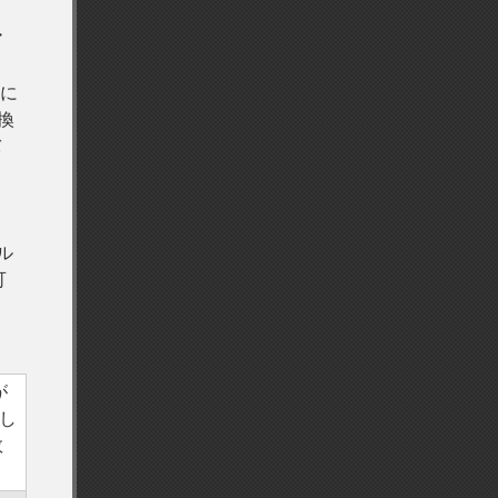
ア
単に
換
バ
ル
可
が
し
数