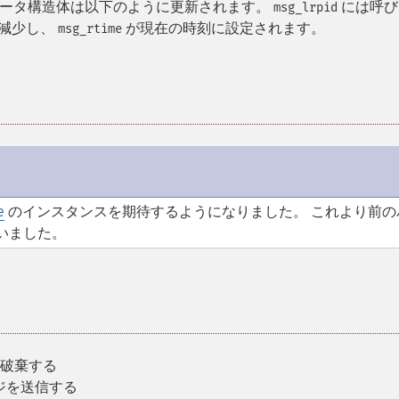
データ構造体は以下のように更新されます。
には呼び
msg_lrpid
1 減少し、
が現在の時刻に設定されます。
msg_rtime
e
のインスタンスを期待するようになりました。 これより前の
いました。
を破棄する
ジを送信する