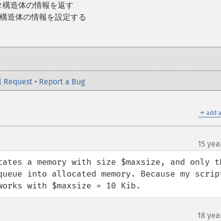
タ構造体の情報を返す
タ構造体の情報を設定する
l Request
•
Report a Bug
＋
add a
15 yea
cates a memory with size $maxsize, and only th
queue into allocated memory. Because my script
works with $maxsize = 10 Kib.
18 yea