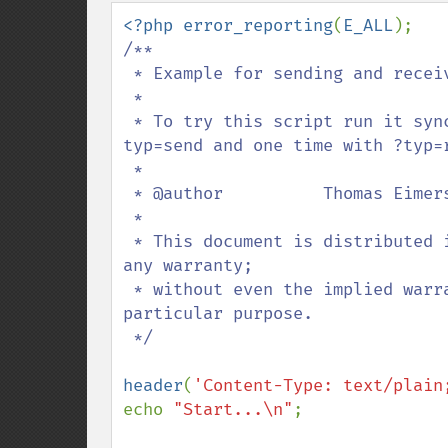
down
<?php error_reporting
(
E_ALL
/**

 * Example for sending and receiving Messages via the System V Message Queue

 *

 * To try this script run it synchron/asynchron twice times. One time with ?
typ=send and one time with ?typ=r
 *

 * @author          Thomas Eimers - Mehrkanal GmbH

 *

 * This document is distributed in the hope that it will be useful, but without 
any warranty;

 * without even the implied warranty of merchantability or fitness for a 
particular purpose.

 */

header
(
'Content-Type: text/plain
echo 
"Start...\n"
;
