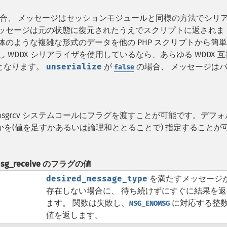
合、 メッセージはセッションモジュールと同様の方法でシリ
メッセージは元の状態に復元されたうえでスクリプトに返されま
体のような複雑な形式のデータを他の PHP スクリプトから簡
WDDX シリアライザを使用しているなら、あらゆる WDDX 互
となります。
unserialize
が
の場合、 メッセージは
false
sgrcv システムコールにフラグを渡すことが可能です。デフォ
かを(値を足すかあるいは論理和ととることで) 指定することが
sg_receive のフラグの値
desired_message_type
を満たすメッセージ
存在しない場合に、 待ち続けずにすぐに結果を返
ます。 関数は失敗し、
に対応する整
MSG_ENOMSG
値を返します。