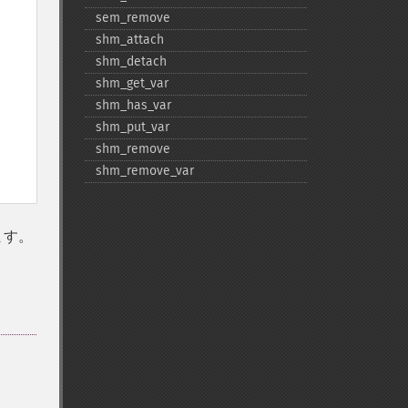
sem_​remove
shm_​attach
shm_​detach
shm_​get_​var
shm_​has_​var
shm_​put_​var
shm_​remove
shm_​remove_​var
ます。