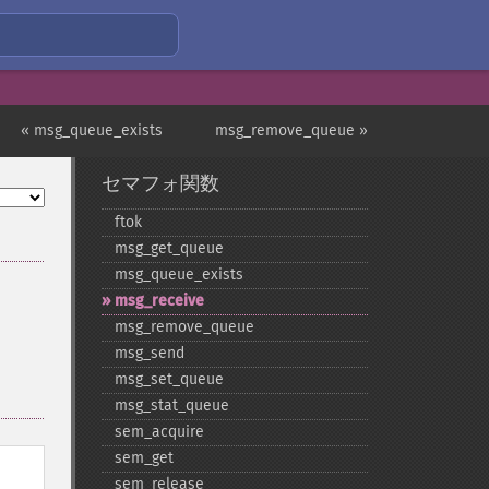
« msg_queue_exists
msg_remove_queue »
セマフォ関数
ftok
msg_​get_​queue
msg_​queue_​exists
msg_​receive
msg_​remove_​queue
msg_​send
msg_​set_​queue
msg_​stat_​queue
sem_​acquire
sem_​get
sem_​release