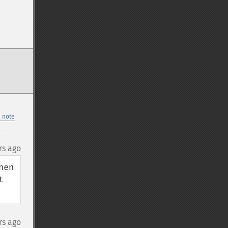
 note
rs ago
en 
 
rs ago