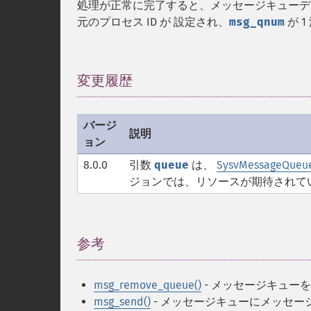
処理が正常に完了すると、メッセージキュー
元のプロセス ID が 設定され、
msg_qnum
が 
変更履歴
¶
バージ
説明
ョン
8.0.0
引数
queue
は、
SysvMessageQueu
ジョンでは、リソースが期待されて
参考
¶
msg_remove_queue()
- メッセージキュー
msg_send()
- メッセージキューにメッセー