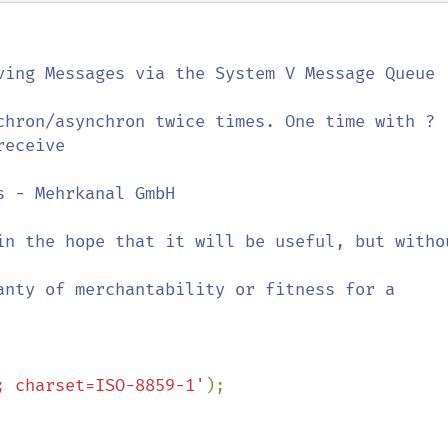
eceive

; charset=ISO-8859-1'
);
