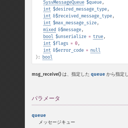
SysvMessageQueue
$queue
,
int
$desired_message_type
,
int
&$received_message_type
,
int
$max_message_size
,
mixed
&$message
,
bool
$unserialize
=
true
,
int
$flags
= 0
,
int
&$error_code
=
null
):
bool
msg_receive()
は、指定した
queue
から指定
パラメータ
¶
queue
メッセージキュー