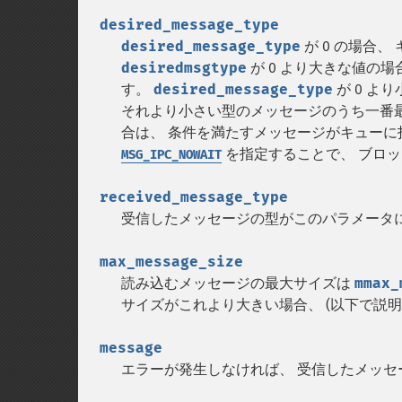
desired_message_type
desired_message_type
が 0 の場合
desiredmsgtype
が 0 より大きな値の
す。
desired_message_type
が 0 よ
それより小さい型のメッセージのうち一番
合は、 条件を満たすメッセージがキューに
を指定することで、 ブロ
MSG_IPC_NOWAIT
received_message_type
受信したメッセージの型がこのパラメータ
max_message_size
読み込むメッセージの最大サイズは
mmax_
サイズがこれより大きい場合、 (以下で説
message
エラーが発生しなければ、 受信したメッ