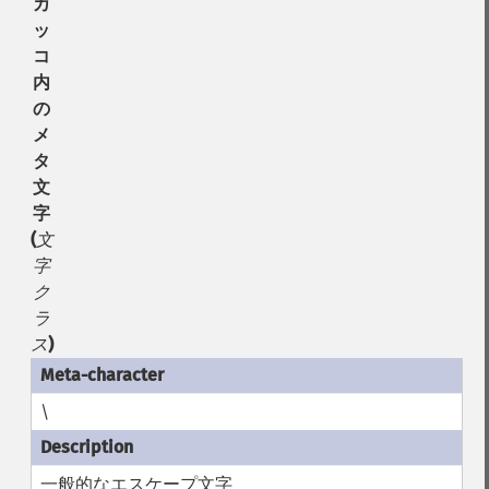
カ
ッ
コ
内
の
メ
タ
文
字
(
文
字
ク
ラ
ス
)
\
一般的なエスケープ文字