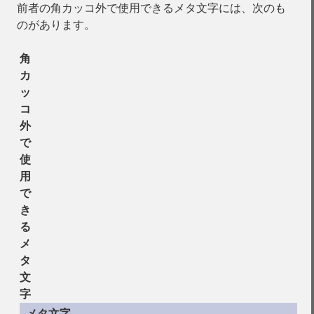
前者の角カッコ外で使用できるメタ文字には、次のも
のがあります。
角
カ
ッ
コ
外
で
使
用
で
き
る
メ
タ
文
字