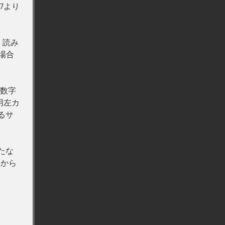
27より
 読み
る場合
く数字
用左カ
るサ
たな
トから