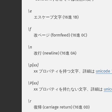
\e
エスケープ文字 (16進 1B)
\f
改ページ (formfeed) (16進 0C)
\n
改行 (newline) (16進 0A)
\p{xx}
xx プロパティを持つ文字、詳細は
unico
\P{xx}
xx プロパティを持たない文字、詳細は
uni
\r
復帰 (carriage return) (16進 0D)