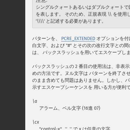
注意
:
シングルクォートあるいはダブルクォートで囲ま
を表します。 そのため、正規表現 \\ を使用して
'\\\\' と記述する必要があります。
パターンを、
PCRE_EXTENDED
オプションを付
白文字、および "#" とその次の改行文字との間
は、 バックスラッシュを用いてエスケープし
バックスラッシュの 2 番目の使用法は、非表
めの方法です。ヌル文字は パターンを終了さ
のまま含めても問題はありません。しかし、パ
示すエスケープシーケンスを 用いる方が便利
\a
アラーム、ベル文字 (16進 07)
\cx
"control-x", ここで x は任意の文字