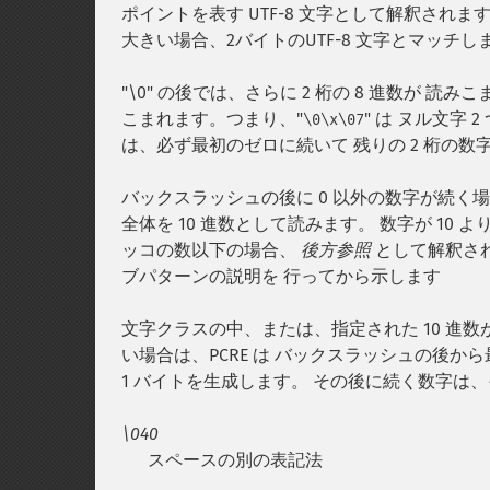
ポイントを表す UTF-8 文字として解釈され
大きい場合、2バイトのUTF-8 文字とマッチし
"\0" の後では、さらに 2 桁の 8 進数が 
こまれます。つまり、"
" は ヌル文字
\0\x\07
は、必ず最初のゼロに続いて 残りの 2 桁の
バックスラッシュの後に 0 以外の数字が続く場
全体を 10 進数として読みます。 数字が 1
ッコの数以下の場合、
後方参照
として解釈さ
ブパターンの説明を 行ってから示します
文字クラスの中、または、指定された 10 進数
い場合は、PCRE は バックスラッシュの後から最
1 バイトを生成します。 その後に続く数字は
\040
スペースの別の表記法