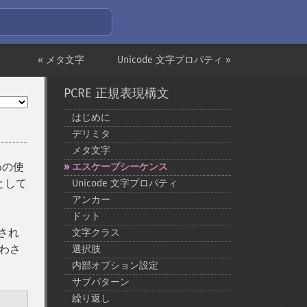
« メタ文字
Unicode 文字プロパティ »
PCRE 正規表現構文
はじめに
デリミタ
メタ文字
めの使
エスケープシーケンス
として
Unicode 文字プロパティ
アンカー
ドット
され
文字クラス
表わさ
選択肢
内部オプション設定
サブパターン
繰り返し