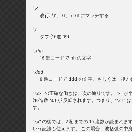
\R
改行: \n、\r、\r\n にマッチする
\t
タブ (16進 09)
\xhh
16 進コードで hh の文字
\ddd
8 進コードで ddd の文字、もしくは、後方
"
" の正確な働きは、次の通りです。 "
" 
\cx
x
(16進数 40) が 反転されます。つまり、"
" 
\cz
す。
"
" の後では、2 桁までの 16 進数が読ま
\x
いう記法も使えます。 この場合、波括弧の中身