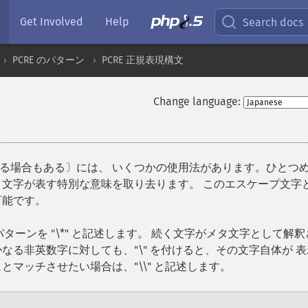
Get Involved
Help
Search docs
PCRE のパターン
PCRE 正規表現構文
Change language:
る場合もある〕には、 いくつかの使用法があります。ひとつ
く文字が表す特別な意味を取り去ります。 このエスケープ文字
可能です。
ターンを "\*" と記述します。 続く文字がメタ文字として解釈
なる非英数字に対しても、"\" を付けると、その文字自体が 
マッチさせたい場合は、"\\" と記述します。