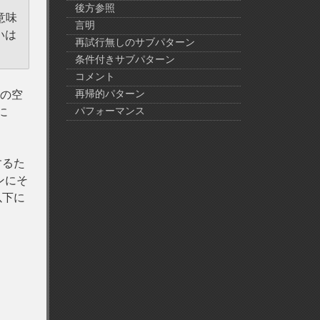
後方参照
意味
言明
いは
再試行無しのサブパターン
条件付きサブパターン
コメント
中の空
再帰的パターン
に
パフォーマンス
するた
ンにそ
以下に