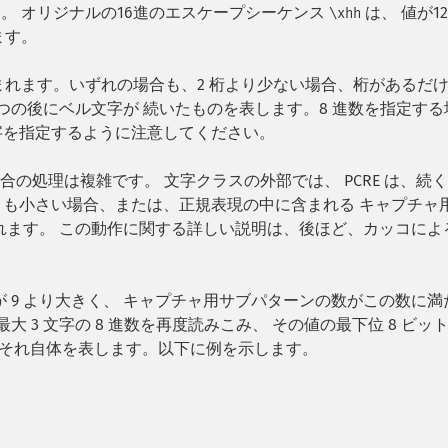
ます。 オリジナルの16進のエスケープシーケンス
は、 値が1
\xhh
ます。
読みこまれます。いずれの場合も、2 桁より少ない場合、桁があるだけ
 2 つの後にベル文字が 続いたものを表します。8 進数を指定す
数字を指定するように注意してください。
合の処理は複雑です。 文字クラスの外部では、 PCRE は、続
0 よりも小さい場合、または、正規表現の中に含まれる キャプチャ
れます。 この動作に関する詳しい説明は、後ほど、カッコによ
が 9 より大きく、 キャプチャ用サブパターンの数がこの数に満
大 3 文字の 8 進数を再度読みこみ、 その値の最下位 8 ビッ
、それ自体を表します。以下に例を示します。