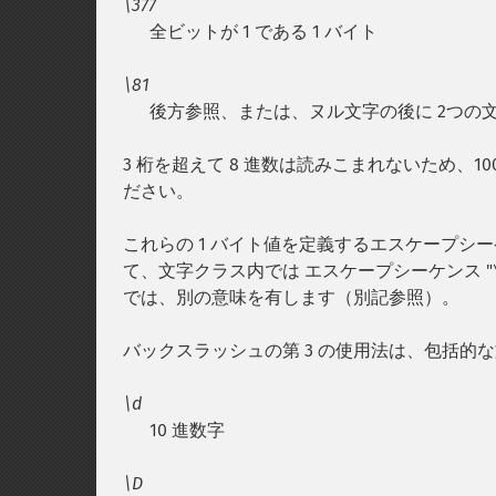
\377
全ビットが 1 である 1 バイト
\81
後方参照、または、ヌル文字の後に 2つの文字 "
3 桁を超えて 8 進数は読みこまれないため、1
ださい。
これらの 1 バイト値を定義するエスケープシ
て、文字クラス内では エスケープシーケンス "
では、別の意味を有します（別記参照）。
バックスラッシュの第 3 の使用法は、包括的
\d
10 進数字
\D