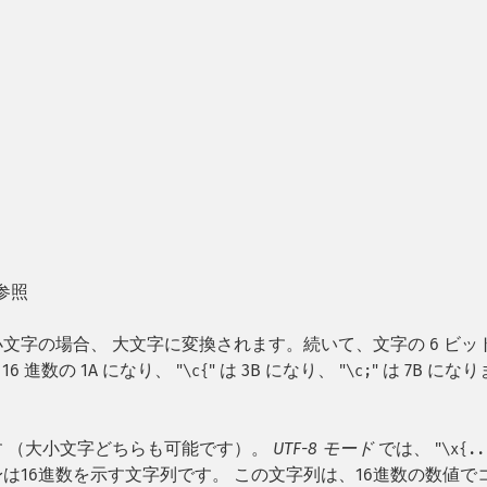
参照
が小文字の場合、 大文字に変換されます。続いて、文字の 6 ビッ
は 16 進数の 1A になり、 "
" は 3B になり、 "
" は 7B になり
\c{
\c;
れます （大小文字どちらも可能です）。
UTF-8 モード
では、 "
\x{..
は16進数を示す文字列です。 この文字列は、16進数の数値で