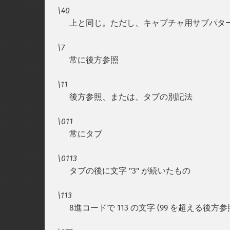
\40
上と同じ。ただし、キャプチャ用サブパターン
\7
常に後方参照
\11
後方参照、または、タブの別記法
\011
常にタブ
\0113
タブの後に文字 "3" が続いたもの
\113
8進コードで 113 の文字 (99 を超える後