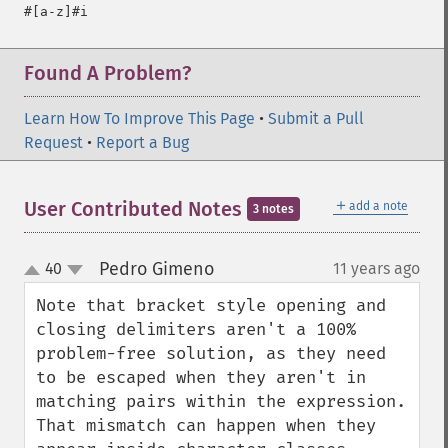
Found A Problem?
Learn How To Improve This Page
•
Submit a Pull
Request
•
Report a Bug
＋
User Contributed Notes
add a note
3 notes
Pedro Gimeno
40
11 years ago
¶
up
down
Note that bracket style opening and 
closing delimiters aren't a 100% 
problem-free solution, as they need 
to be escaped when they aren't in 
matching pairs within the expression. 
That mismatch can happen when they 