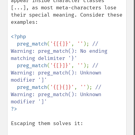
appear inside character classes 
[...], as most meta-characters lose 
their special meaning. Consider these 
examples:

<?php

  preg_match
(
'{[{]}'
, 
''
); 
// 
Warning: preg_match(): No ending 
matching delimiter '}'

preg_match
(
'{[}]}'
, 
''
); 
// 
Warning: preg_match(): Unknown 
modifier ']'

preg_match
(
'{[}{]}'
, 
''
); 
// 
Warning: preg_match(): Unknown 
Escaping them solves it:
