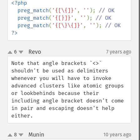
<?php

  preg_match
(
'{[\{]}'
, 
''
); 
// OK

preg_match
(
'{[}]}'
, 
''
); 
// OK

preg_match
(
'{[\}\{]}'
, 
''
); 
?>
Revo
6
7 years ago
¶
up
down
Note that angle brackets `<>` 
shouldn't be used as delimiters 
whenever you will have to invoke 
advanced clusters like atomic groups 
or lookbehinds because their 
including angle bracket doesn't come 
in pair and escaping doesn't help 
either.
Munin
8
10 years ago
¶
up