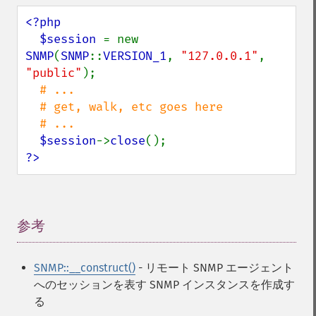
<?php

  $session 
= new 
SNMP
(
SNMP
::
VERSION_1
, 
"127.0.0.1"
, 
"public"
);

# ...

  # get, walk, etc goes here

  # ...

$session
->
close
?>
参考
¶
SNMP::__construct()
- リモート SNMP エージェント
へのセッションを表す SNMP インスタンスを作成す
る