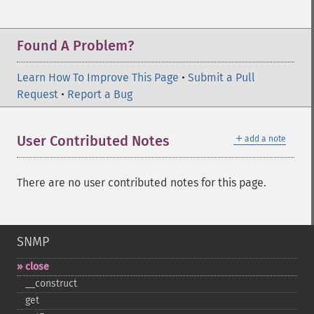
Found A Problem?
Learn How To Improve This Page
•
Submit a Pull
Request
•
Report a Bug
＋
User Contributed Notes
add a note
There are no user contributed notes for this page.
SNMP
close
_​_​construct
get