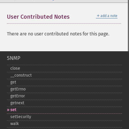
＋
User Contributed Notes
add a note
There are no user contributed notes for this page.
SNMP
close
_​_​construct
get
getErrno
getError
getnext
set
setSecurity
walk