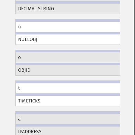
DECIMAL STRING
n
NULLOBJ
o
OBJID
t
TIMETICKS
a
IPADDRESS