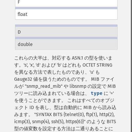
F
float
D
double
これらの大半は、対応する ASN.1 の型を使いま
す。's', 'x', 'd' および 'b' はどれも OCTET STRING
を異なる方法で表したものであり、'u' も
Gauge32 値を扱うためのものです。
MIB ファイ
ルが "snmp_read_mib" や libsnmp の設定で MIB
ツリーに読み込まれている場合は、
type
に '='
を使うことができます。 これはすべてのオブジ
ェクト ID を表し、型は自動的に MIB から読み込
みます。
"SYNTAX BITS {telnet(0), ftp(1), http(2),
icmp(3), snmp(4), ssh(5), https(6)}" のような BITS
型の値変数を設定する方法は二通りあることに