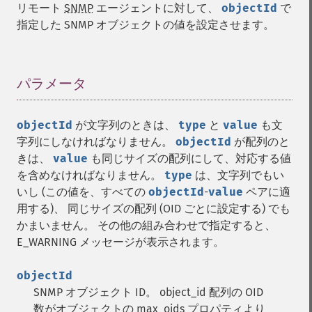
リモート
SNMP
エージェントに対して、
objectId
で
指定した SNMP オブジェクトの値を設定させます。
パラメータ
¶
objectId
が文字列のときは、
type
と
value
も文
字列にしなければなりません。
objectId
が配列のと
きは、
value
も同じサイズの配列にして、対応する値
を含めなければなりません。
type
は、文字列でもい
いし (この値を、すべての
objectId
-
value
ペアに適
用する)、 同じサイズの配列 (OID ごとに設定する) でも
かまいません。 その他の組み合わせで指定すると、
E_WARNING メッセージが表示されます。
objectId
SNMP オブジェクト ID。
object_id 配列の OID
数がオブジェクトの max_oids プロパティより