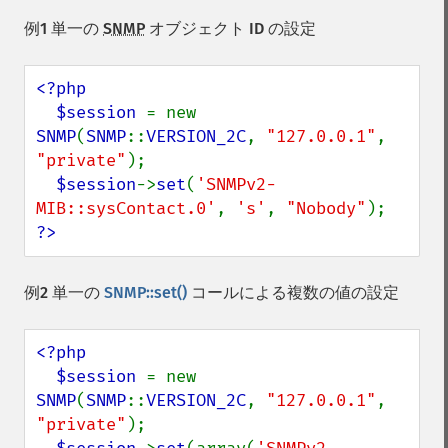
例1 単一の
SNMP
オブジェクト ID の設定
<?php

  $session 
= new 
SNMP
(
SNMP
::
VERSION_2C
, 
"127.0.0.1"
, 
"private"
);

$session
->
set
(
'SNMPv2-
MIB::sysContact.0'
, 
's'
, 
"Nobody"
?>
例2 単一の
SNMP::set()
コールによる複数の値の設定
<?php

  $session 
= new 
SNMP
(
SNMP
::
VERSION_2C
, 
"127.0.0.1"
, 
"private"
);
