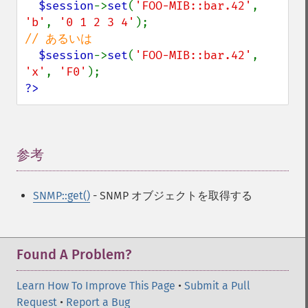
$session
->
set
(
'FOO-MIB::bar.42'
, 
'b'
, 
'0 1 2 3 4'
// あるいは

$session
->
set
(
'FOO-MIB::bar.42'
, 
'x'
, 
'F0'
?>
参考
¶
SNMP::get()
- SNMP オブジェクトを取得する
Found A Problem?
Learn How To Improve This Page
•
Submit a Pull
Request
•
Report a Bug