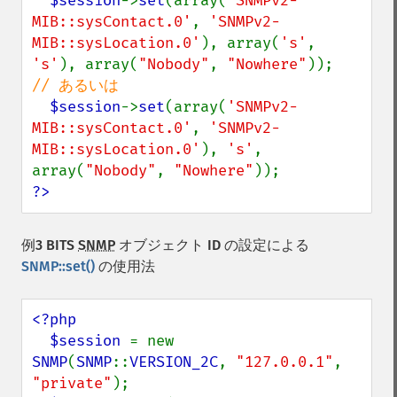
$session
->
set
(array(
'SNMPv2-
MIB::sysContact.0'
, 
'SNMPv2-
MIB::sysLocation.0'
), array(
's'
, 
's'
), array(
"Nobody"
, 
"Nowhere"
// あるいは

$session
->
set
(array(
'SNMPv2-
MIB::sysContact.0'
, 
'SNMPv2-
MIB::sysLocation.0'
), 
's'
, 
array(
"Nobody"
, 
"Nowhere"
?>
例3 BITS
SNMP
オブジェクト ID の設定による
SNMP::set()
の使用法
<?php

  $session 
= new 
SNMP
(
SNMP
::
VERSION_2C
, 
"127.0.0.1"
, 
"private"
);
