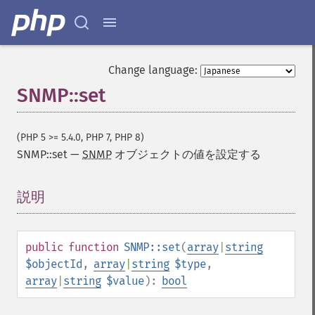
Change language:
SNMP::set
(PHP 5 >= 5.4.0, PHP 7, PHP 8)
SNMP::set
—
SNMP
オブジェクトの値を設定する
説明
¶
public
function
SNMP::set
(
array
|
string
$objectId
,
array
|
string
$type
,
array
|
string
$value
):
bool