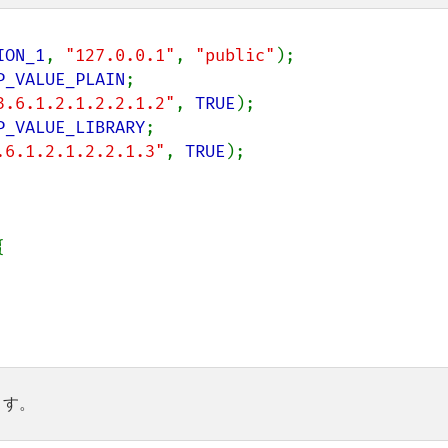
ION_1
, 
"127.0.0.1"
, 
"public"
);

P_VALUE_PLAIN
;

3.6.1.2.1.2.2.1.2"
, 
TRUE
);

P_VALUE_LIBRARY
;

.6.1.2.1.2.2.1.3"
, 
TRUE
);



ます。