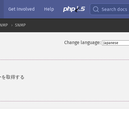
Get Involved
Help
Search docs
NMP
SNMP
Change language:
ーを取得する