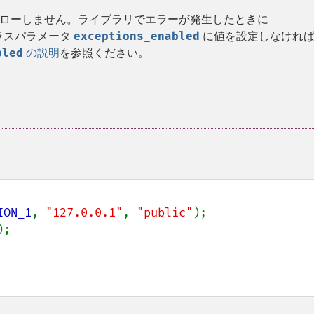
ローしません。ライブラリでエラーが発生したときに
 クラスパラメータ
exceptions_enabled
に値を設定しなけれ
bled
の説明
を参照ください。
ION_1
, 
"127.0.0.1"
, 
"public"
);

);
