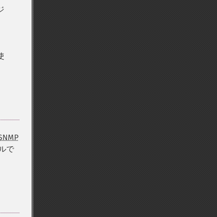
ジ
使
SNMP
ールで