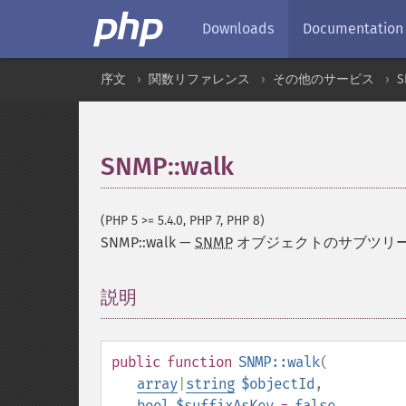
Downloads
Documentation
序文
関数リファレンス
その他のサービス
S
SNMP::walk
(PHP 5 >= 5.4.0, PHP 7, PHP 8)
SNMP::walk
—
SNMP
オブジェクトのサブツリ
説明
¶
public
function
SNMP::walk
(
array
|
string
$objectId
,
bool
$suffixAsKey
=
false
,