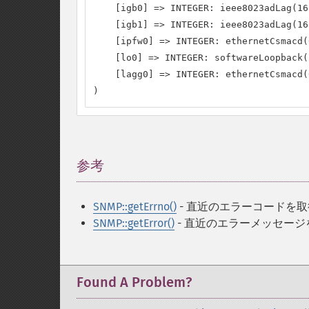
    [igb0] => INTEGER: ieee8023adLag(161
    [igb1] => INTEGER: ieee8023adLag(161
    [ipfw0] => INTEGER: ethernetCsmacd(6
    [lo0] => INTEGER: softwareLoopback(2
    [lagg0] => INTEGER: ethernetCsmacd(6
)
参考
¶
SNMP::getErrno()
- 直近のエラーコードを
SNMP::getError()
- 直近のエラーメッセージ
Found A Problem?