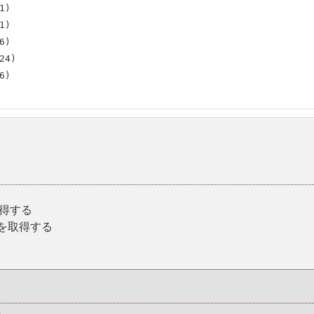
)

)

)

4)

)

取得する
を取得する