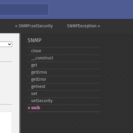
« SNMP::setSecurity
SNMPException »
SNMP
close
_​_​construct
get
getErrno
getError
getnext
set
setSecurity
walk