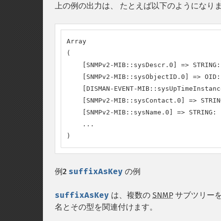
上の例の出力は、 たとえば以下のようになり
Array

(

    [SNMPv2-MIB::sysDescr.0] => STRING:
    [SNMPv2-MIB::sysObjectID.0] => OID:
    [DISMAN-EVENT-MIB::sysUpTimeInstanc
    [SNMPv2-MIB::sysContact.0] => STRIN
    [SNMPv2-MIB::sysName.0] => STRING: 
    ...

)
例2
suffixAsKey
の例
suffixAsKey
は、複数の
SNMP
サブツリーを
名とその型を関連付けます。