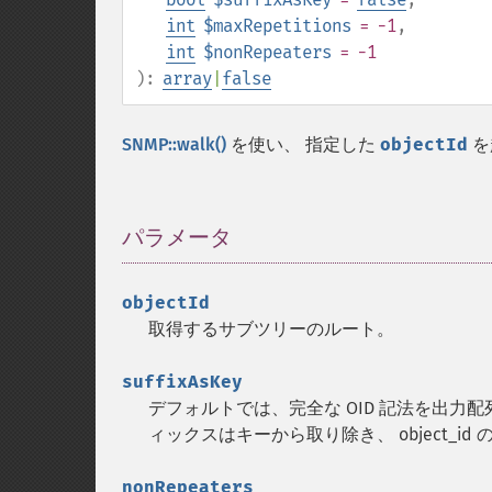
int
$maxRepetitions
= -1
,
int
$nonRepeaters
= -1
):
array
|
false
SNMP::walk()
を使い、 指定した
objectId
を
パラメータ
¶
objectId
取得するサブツリーのルート。
suffixAsKey
デフォルトでは、完全な OID 記法を出力
ィックスはキーから取り除き、 object_i
nonRepeaters