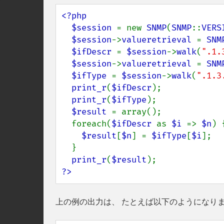
<?php

  $session 
= new 
SNMP
(
SNMP
::
VERS
$session
->
valueretrieval 
= 
SNM
$ifDescr 
= 
$session
->
walk
(
".1.
$session
->
valueretrieval 
= 
SNM
$ifType 
= 
$session
->
walk
(
".1.3
print_r
(
$ifDescr
);

print_r
(
$ifType
);

$result 
= array();

  foreach(
$ifDescr 
as 
$i 
=> 
$n
) {
$result
[
$n
] = 
$ifType
[
$i
];

  }

print_r
(
$result
?>
上の例の出力は、 たとえば以下のようになり