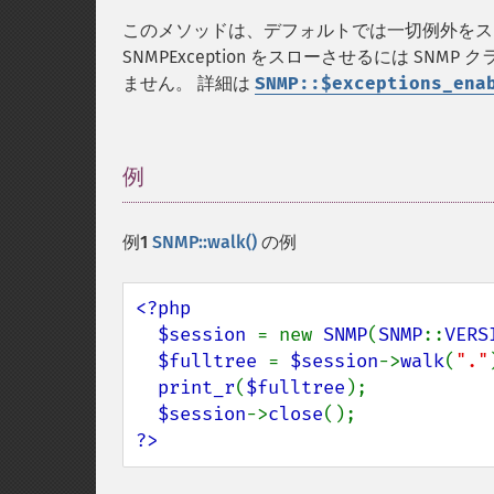
このメソッドは、デフォルトでは一切例外をス
SNMPException をスローさせるには SNMP
ません。 詳細は
SNMP::$exceptions_ena
例
¶
例1
SNMP::walk()
の例
<?php

  $session 
= new 
SNMP
(
SNMP
::
VERS
$fulltree 
= 
$session
->
walk
(
"."
print_r
(
$fulltree
);

$session
->
close
?>