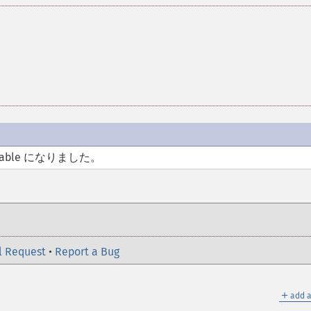
lable になりました。
l Request
•
Report a Bug
＋
add a