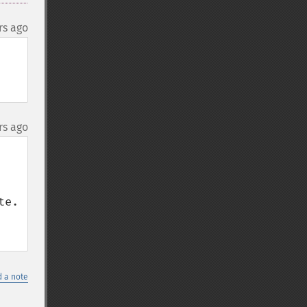
rs ago
rs ago
e.

 a note