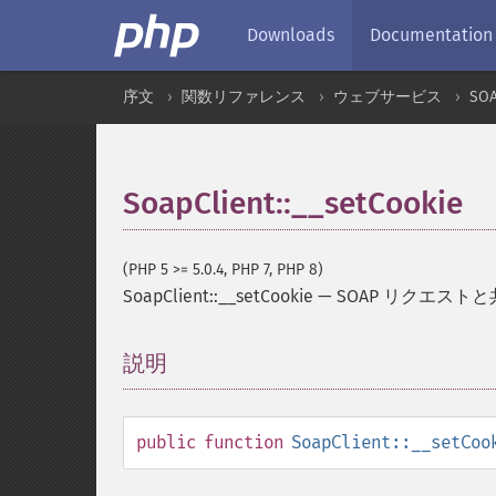
Downloads
Documentation
序文
関数リファレンス
ウェブサービス
SO
SoapClient::__setCookie
(PHP 5 >= 5.0.4, PHP 7, PHP 8)
SoapClient::__setCookie
—
SOAP リクエス
説明
¶
public
function
SoapClient::__setCoo