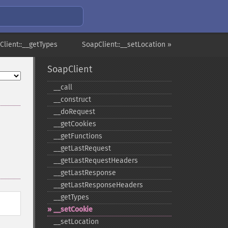
Client::__getTypes
SoapClient::__setLocation »
SoapClient
_​_​call
_​_​construct
_​_​doRequest
_​_​getCookies
_​_​getFunctions
_​_​getLastRequest
_​_​getLastRequestHeaders
_​_​getLastResponse
_​_​getLastResponseHeaders
_​_​getTypes
_​_​setCookie
_​_​setLocation