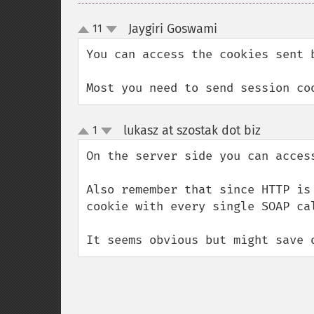
Jaygiri Goswami
11
¶
up
down
You can access the cookies sent 
Most you need to send session co
lukasz at szostak dot biz
1
¶
up
down
On the server side you can acces
Also remember that since HTTP is
cookie with every single SOAP ca
It seems obvious but might save 