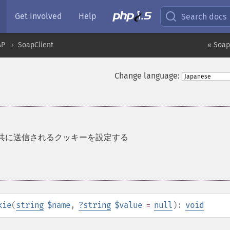
Get Involved
Help
Search docs
AP
SoapClient
« Soap
Change language:
トと共に送信されるクッキーを設定する
kie
(
string
$name
,
?
string
$value
=
null
):
void