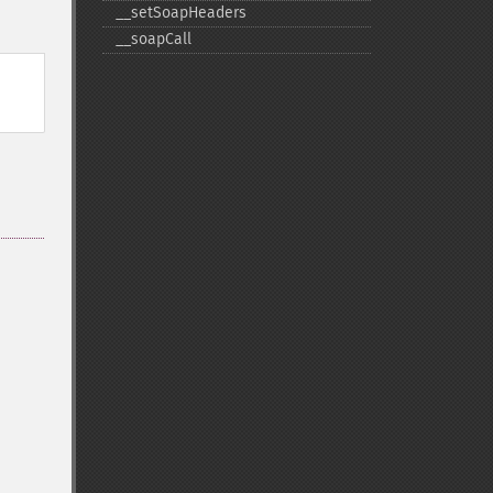
_​_​setSoapHeaders
_​_​soapCall