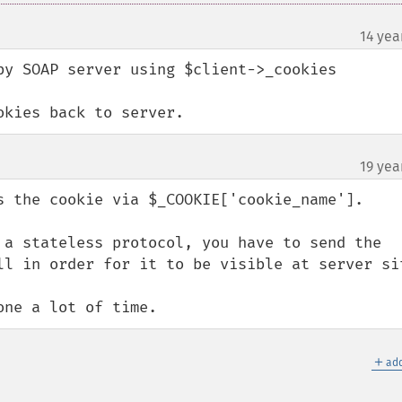
14 yea
by SOAP server using $client->_cookies

okies back to server.
19 yea
s the cookie via $_COOKIE['cookie_name'].

 a stateless protocol, you have to send the 
ll in order for it to be visible at server sit
one a lot of time.
＋
add