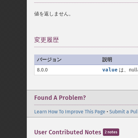
値を返しません。
変更履歴
¶
バージョン
説明
8.0.0
value
は、nul
Found A Problem?
Learn How To Improve This Page
•
Submit a Pul
User Contributed Notes
2 notes