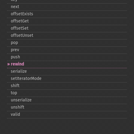
next
offsetExists
offsetGet
offsetSet
offsetUnset
pop
prev
push
rewind
serialize
setIteratorMode
shift
top
unserialize
unshift
valid