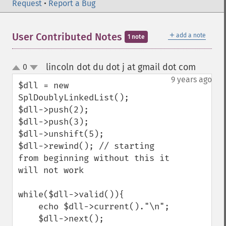
Request
•
Report a Bug
＋
User Contributed Notes
add a note
1 note
lincoln dot du dot j at gmail dot com
0
¶
up
down
9 years ago
$dll = new 
SplDoublyLinkedList();

$dll->push(2);

$dll->push(3);

$dll->unshift(5);

$dll->rewind(); // starting 
from beginning without this it 
will not work

while($dll->valid()){

    echo $dll->current()."\n";

    $dll->next();
