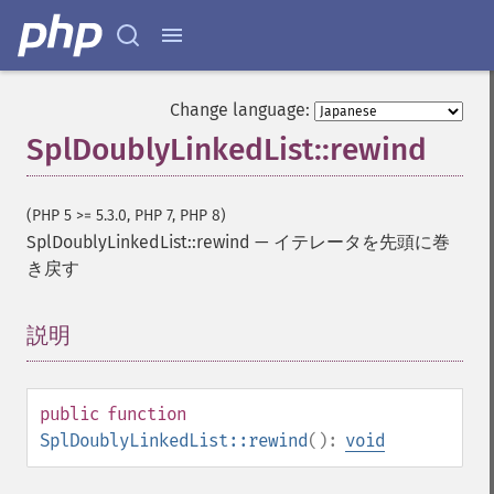
Change language:
SplDoublyLinkedList::rewind
(PHP 5 >= 5.3.0, PHP 7, PHP 8)
SplDoublyLinkedList::rewind
—
イテレータを先頭に巻
き戻す
説明
¶
public
function
SplDoublyLinkedList::rewind
():
void