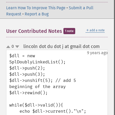
Learn How To Improve This Page
•
Submit a Pull
Request
•
Report a Bug
＋
User Contributed Notes
add a note
1 note
lincoln dot du dot j at gmail dot com
0
¶
up
down
9 years ago
$dll = new 
SplDoublyLinkedList();

$dll->push(2);

$dll->push(3);

$dll->unshift(5); // add 5 
beginning of the array

$dll->rewind();

while($dll->valid()){

    echo $dll->current()."\n";
