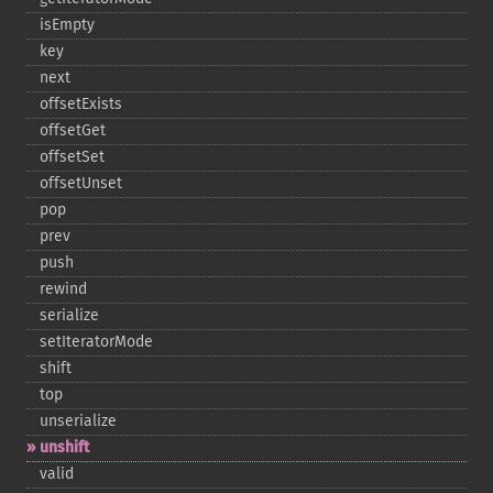
isEmpty
key
next
offsetExists
offsetGet
offsetSet
offsetUnset
pop
prev
push
rewind
serialize
setIteratorMode
shift
top
unserialize
unshift
valid