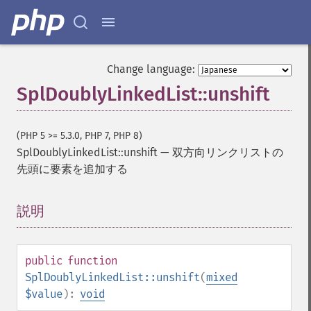
Change language:
SplDoublyLinkedList::unshift
(PHP 5 >= 5.3.0, PHP 7, PHP 8)
SplDoublyLinkedList::unshift
—
双方向リンクリストの
先頭に要素を追加する
説明
¶
public
function
SplDoublyLinkedList::unshift
(
mixed
$value
):
void