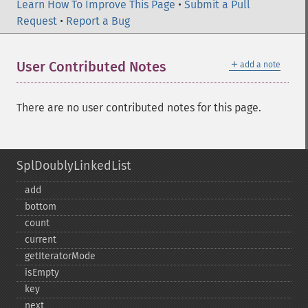
Learn How To Improve This Page
•
Submit a Pull
Request
•
Report a Bug
＋
User Contributed Notes
add a note
There are no user contributed notes for this page.
SplDoublyLinkedList
add
bottom
count
current
getIteratorMode
isEmpty
key
next