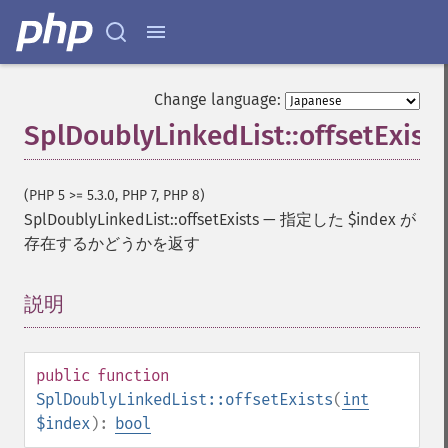
Change language:
SplDoublyLinkedList::offsetExists
(PHP 5 >= 5.3.0, PHP 7, PHP 8)
SplDoublyLinkedList::offsetExists
—
指定した $index が
存在するかどうかを返す
説明
¶
public
function
SplDoublyLinkedList::offsetExists
(
int
$index
):
bool