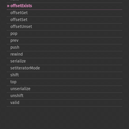
offsetExists
offsetGet
offsetSet
offsetUnset
pop
prev
push
rewind
serialize
setIteratorMode
shift
top
unserialize
unshift
valid