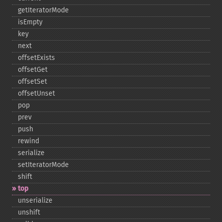
getIteratorMode
isEmpty
key
next
offsetExists
offsetGet
offsetSet
offsetUnset
pop
prev
push
rewind
serialize
setIteratorMode
shift
top
unserialize
unshift