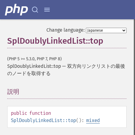
Change language:
SplDoublyLinkedList::top
(PHP 5 >= 5.3.0, PHP 7, PHP 8)
SplDoublyLinkedList::top
—
双方向リンクリストの最後
のノードを取得する
説明
¶
public
function
SplDoublyLinkedList::top
():
mixed