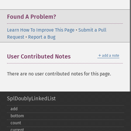
Found A Problem?
Learn How To Improve This Page
•
Submit a Pull
Request
•
Report a Bug
＋
User Contributed Notes
add a note
There are no user contributed notes for this page.
SplDoublyLinkedList
add
bottom
count
current