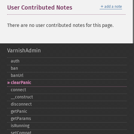
＋
User Contributed Notes
add a note
There are no user contributed notes for this page.
VarnishAdmin
auth
ban
banUrl
clearPanic
connect
_​_​construct
disconnect
getPanic
getParams
isRunning
setCompat