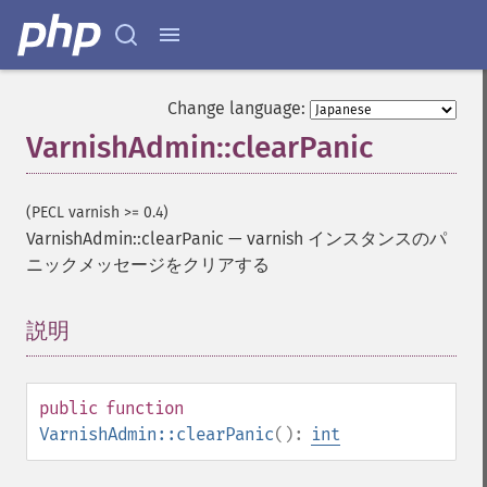
Change language:
VarnishAdmin::clearPanic
(PECL varnish >= 0.4)
VarnishAdmin::clearPanic
—
varnish インスタンスのパ
ニックメッセージをクリアする
説明
¶
public
function
VarnishAdmin::clearPanic
():
int