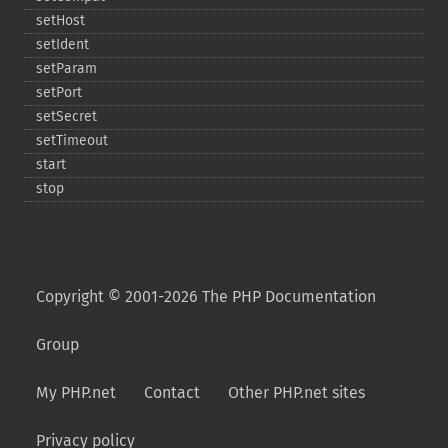
setHost
setIdent
setParam
setPort
setSecret
setTimeout
start
stop
Copyright © 2001-2026 The PHP Documentation
Group
My PHP.net
Contact
Other PHP.net sites
Privacy policy