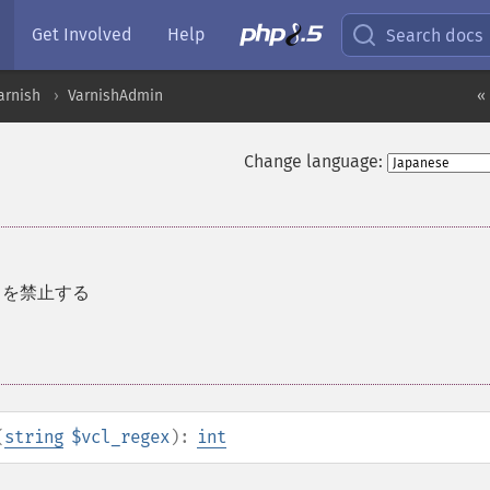
Get Involved
Help
Search docs
arnish
VarnishAdmin
«
Change language:
L を禁止する
(
string
$vcl_regex
):
int