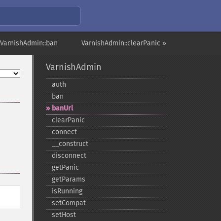
 VarnishAdmin::ban
VarnishAdmin::clearPanic »
VarnishAdmin
auth
ban
banUrl
clearPanic
connect
_​_​construct
disconnect
getPanic
getParams
isRunning
setCompat
setHost