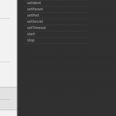
setIdent
setParam
setPort
setSecret
setTimeout
start
stop