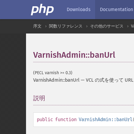
Downloads
Documentation
序文
関数リファレンス
その他のサービス
V
VarnishAdmin::banUrl
(PECL varnish >= 0.3)
VarnishAdmin::banUrl
—
VCL の式を使って UR
説明
¶
public
function
VarnishAdmin::banUrl