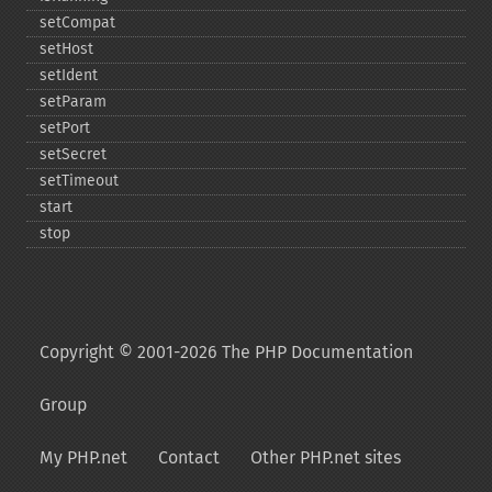
setCompat
setHost
setIdent
setParam
setPort
setSecret
setTimeout
start
stop
Copyright © 2001-2026 The PHP Documentation
Group
My PHP.net
Contact
Other PHP.net sites