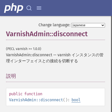
Change language:
VarnishAdmin::disconnect
(PECL varnish >= 1.0.0)
VarnishAdmin::disconnect
—
varnish インスタンスの管
理インターフェイスとの接続を切断する
説明
¶
public
function
VarnishAdmin::disconnect
():
bool