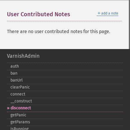
＋
User Contributed Notes
add a note
There are no user contributed notes for this page.
VarnishAdmin
auth
ban
banUrl
clearPanic
connect
_​_​construct
disconnect
getPanic
getParams
isRunning