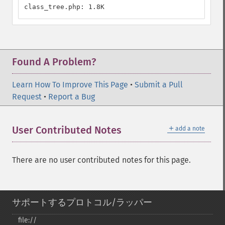
class_tree.php: 1.8K
Found A Problem?
Learn How To Improve This Page
•
Submit a Pull
Request
•
Report a Bug
＋
User Contributed Notes
add a note
There are no user contributed notes for this page.
サポートするプロトコル/ラッパー
file://