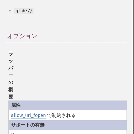
glob://
オプション
¶
ラ
ッ
パ
ー
の
概
要
allow_url_fopen
で制約される