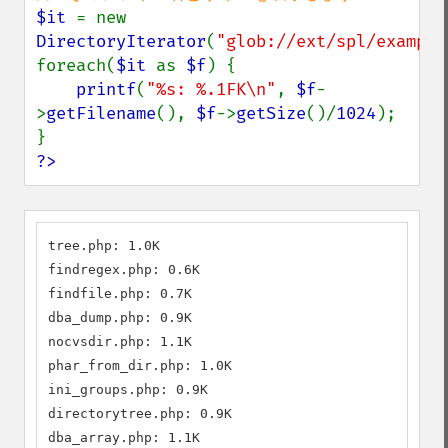
$it 
= new 
DirectoryIterator
(
"glob://ext/spl/example
foreach(
$it 
as 
$f
) {

printf
(
"%s: %.1FK\n"
, 
$f
-
>
getFilename
(), 
$f
->
getSize
()/
1024
);

?>
tree.php: 1.0K

findregex.php: 0.6K

findfile.php: 0.7K

dba_dump.php: 0.9K

nocvsdir.php: 1.1K

phar_from_dir.php: 1.0K

ini_groups.php: 0.9K

directorytree.php: 0.9K

dba_array.php: 1.1K
