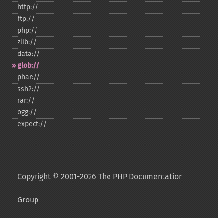
http://
ftp://
php://
zlib://
data://
glob://
phar://
ssh2://
rar://
ogg://
expect://
Copyright © 2001-2026 The PHP Documentation
Group