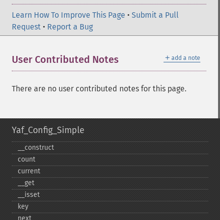
Learn How To Improve This Page
•
Submit a Pull
Request
•
Report a Bug
＋
User Contributed Notes
add a note
There are no user contributed notes for this page.
Yaf_Config_Simple
_​_​construct
count
current
_​_​get
_​_​isset
key
next