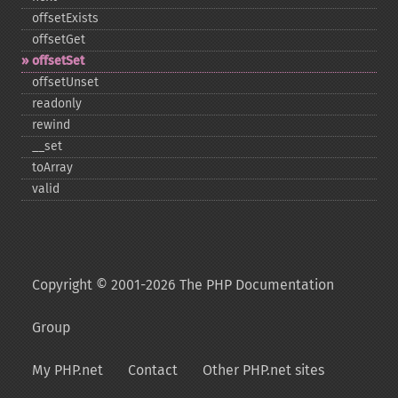
offsetExists
offsetGet
offsetSet
offsetUnset
readonly
rewind
_​_​set
toArray
valid
Copyright © 2001-2026 The PHP Documentation
Group
My PHP.net
Contact
Other PHP.net sites