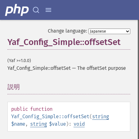
Change language:
Yaf_Config_Simple::offsetSet
(Yaf >=1.0.0)
Yaf_Config_Simple::offsetSet
—
The offsetSet purpose
説明
¶
public
function
Yaf_Config_Simple::offsetSet
(
string
$name
,
string
$value
):
void