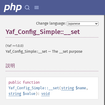
Change language:
Yaf_Config_Simple::__set
(Yaf >=1.0.0)
Yaf_Config_Simple::__set
—
The __set purpose
説明
¶
public
function
Yaf_Config_Simple::__set
(
string
$name
,
string
$value
):
void