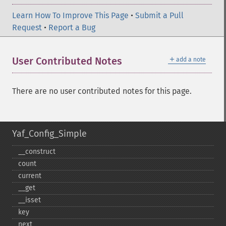
Learn How To Improve This Page
•
Submit a Pull
Request
•
Report a Bug
＋
User Contributed Notes
add a note
There are no user contributed notes for this page.
Yaf_Config_Simple
_​_​construct
count
current
_​_​get
_​_​isset
key
next