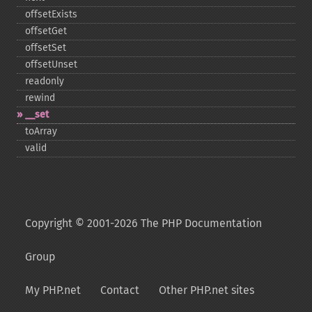
offsetExists
offsetGet
offsetSet
offsetUnset
readonly
rewind
_​_​set
toArray
valid
Copyright © 2001-2026 The PHP Documentation
Group
My PHP.net
Contact
Other PHP.net sites