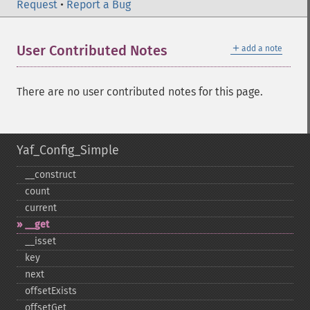
Request
•
Report a Bug
＋
User Contributed Notes
add a note
There are no user contributed notes for this page.
Yaf_Config_Simple
_​_​construct
count
current
_​_​get
_​_​isset
key
next
offsetExists
offsetGet