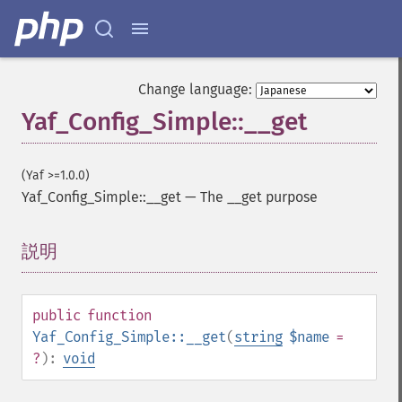
Change language:
Yaf_Config_Simple::__get
(Yaf >=1.0.0)
Yaf_Config_Simple::__get
—
The __get purpose
説明
¶
public
function
Yaf_Config_Simple::__get
(
string
$name
=
?
):
void