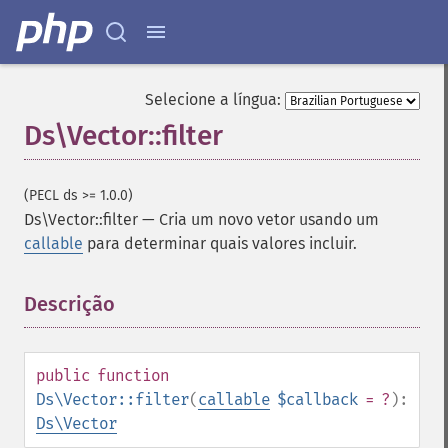
Selecione a língua:
Ds\Vector::filter
(PECL ds >= 1.0.0)
Ds\Vector::filter
—
Cria um novo vetor usando um
callable
para determinar quais valores incluir.
Descrição
¶
public
function
Ds\Vector::filter
(
callable
$callback
= ?
):
Ds\Vector