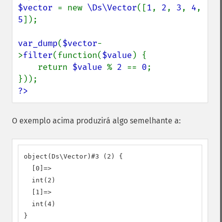
$vector 
= new 
\Ds\Vector
([
1
, 
2
, 
3
, 
4
, 
5
]);

var_dump
(
$vector
-
>
filter
(function(
$value
) {

    return 
$value 
% 
2 
== 
0
;

?>
O exemplo acima produzirá algo semelhante a:
object(Ds\Vector)#3 (2) {

  [0]=>

  int(2)

  [1]=>

  int(4)

}