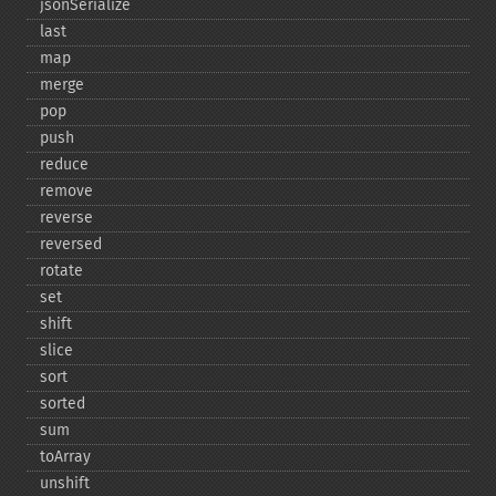
jsonSerialize
last
map
merge
pop
push
reduce
remove
reverse
reversed
rotate
set
shift
slice
sort
sorted
sum
toArray
unshift