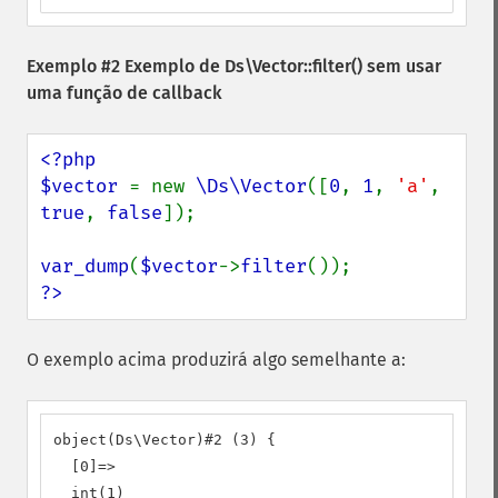
Exemplo #2 Exemplo de
Ds\Vector::filter()
sem usar
uma função de callback
<?php

$vector 
= new 
\Ds\Vector
([
0
, 
1
, 
'a'
, 
true
, 
false
]);

var_dump
(
$vector
->
filter
?>
O exemplo acima produzirá algo semelhante a:
object(Ds\Vector)#2 (3) {

  [0]=>

  int(1)
