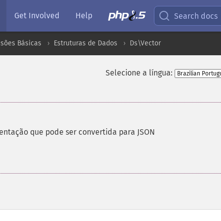
Get Involved
Help
Search docs
nsões Básicas
Estruturas de Dados
Ds\Vector
Selecione a língua:
entação que pode ser convertida para JSON