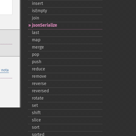
insert
isEmpty
join
jsonSerialize
last
map
merge
pop
push
reduce
 nota
remove
reverse
reversed
rotate
set
shift
slice
sort
sorted