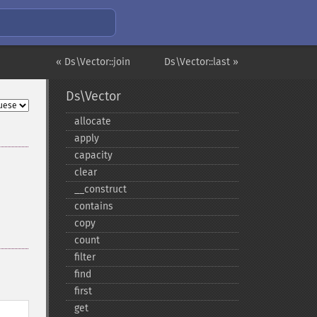
« Ds\Vector::join
Ds\Vector::last »
Ds\Vector
allocate
apply
capacity
clear
_​_​construct
contains
copy
count
filter
find
first
get