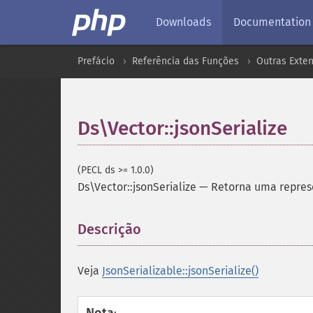
Downloads
Documentation
Prefácio
Referência das Funções
Outras Exte
Ds\Vector::jsonSerialize
(PECL ds >= 1.0.0)
Ds\Vector::jsonSerialize
—
Retorna uma repres
Descrição
¶
Veja
JsonSerializable::jsonSerialize()