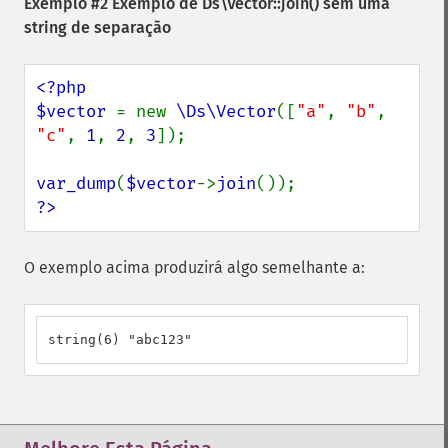
Exemplo #2 Exemplo de
Ds\Vector::join()
sem uma
string de separação
<?php

$vector 
= new 
\Ds\Vector
([
"a"
, 
"b"
, 
"c"
, 
1
, 
2
, 
3
]);

var_dump
(
$vector
->
join
?>
O exemplo acima produzirá algo semelhante a:
string(6) "abc123"