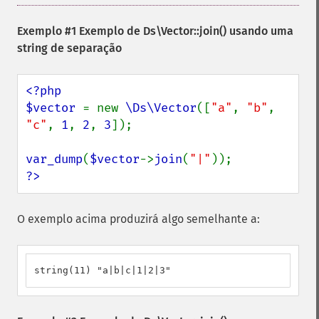
Exemplo #1 Exemplo de
Ds\Vector::join()
usando uma
string de separação
<?php

$vector 
= new 
\Ds\Vector
([
"a"
, 
"b"
, 
"c"
, 
1
, 
2
, 
3
]);

var_dump
(
$vector
->
join
(
"|"
?>
O exemplo acima produzirá algo semelhante a:
string(11) "a|b|c|1|2|3"