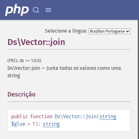
Selecione a língua:
Ds\Vector::join
(PECL ds >= 1.0.0)
Ds\Vector::join
—
Junta todos os valores como uma
string
Descrição
¶
public
function
Ds\Vector::join
(
string
$glue
= ?
):
string