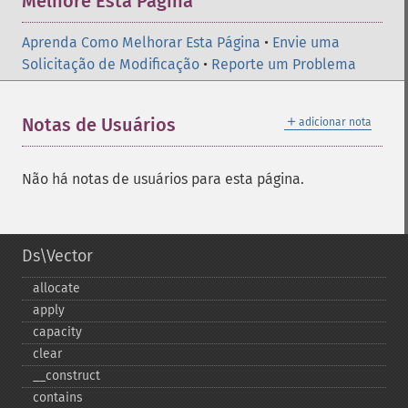
Melhore Esta Página
Aprenda Como Melhorar Esta Página
•
Envie uma
Solicitação de Modificação
•
Reporte um Problema
＋
Notas de Usuários
adicionar nota
Não há notas de usuários para esta página.
Ds\Vector
allocate
apply
capacity
clear
_​_​construct
contains