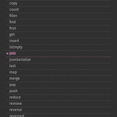
copy
count
filter
find
first
get
insert
isEmpty
join
jsonSerialize
last
map
merge
pop
push
reduce
remove
reverse
reversed