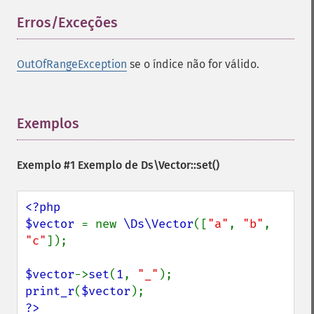
Erros/Exceções
¶
OutOfRangeException
se o índice não for válido.
Exemplos
¶
Exemplo #1 Exemplo de
Ds\Vector::set()
<?php

$vector 
= new 
\Ds\Vector
([
"a"
, 
"b"
, 
"c"
]);

$vector
->
set
(
1
, 
"_"
print_r
(
$vector
?>