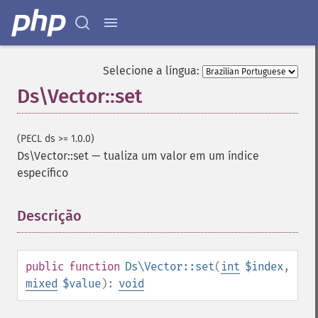
Selecione a língua:
Ds\Vector::set
(PECL ds >= 1.0.0)
Ds\Vector::set
—
tualiza um valor em um índice
específico
Descrição
¶
public
function
Ds\Vector::set
(
int
$index
,
mixed
$value
):
void