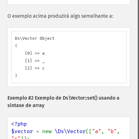
O exemplo acima produzirá algo semelhante a:
Ds\Vector Object

(

    [0] => a

    [1] => _

    [2] => c

)
Exemplo #2 Exemplo de
Ds\Vector::set()
usando a
sintaxe de array
<?php

$vector 
= new 
\Ds\Vector
([
"a"
, 
"b"
, 
"c"
]);
