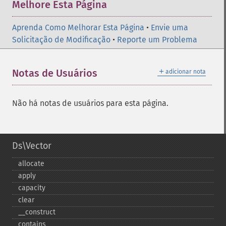
Melhore Esta Página
Aprenda Como Melhorar Esta Página
•
Envie uma
Solicitação de Modificação
•
Reporte um Problema
＋
Notas de Usuários
adicionar nota
Não há notas de usuários para esta página.
Ds\Vector
allocate
apply
capacity
clear
_​_​construct
contains