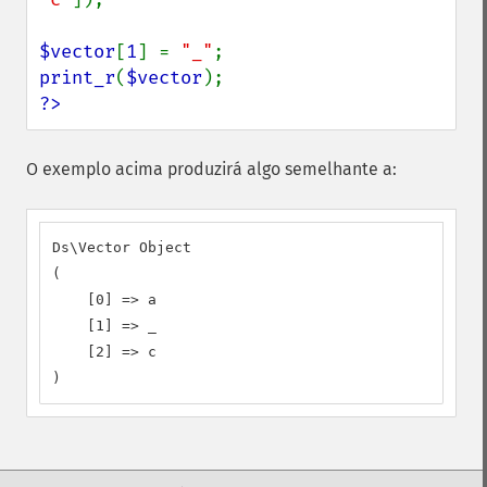
$vector
[
1
] = 
"_"
print_r
(
$vector
?>
O exemplo acima produzirá algo semelhante a:
Ds\Vector Object

(

    [0] => a

    [1] => _

    [2] => c

)