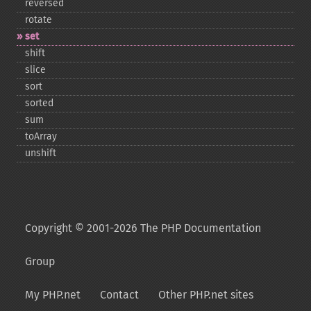
reversed
rotate
set
shift
slice
sort
sorted
sum
toArray
unshift
Copyright © 2001-2026 The PHP Documentation
Group
My PHP.net
Contact
Other PHP.net sites