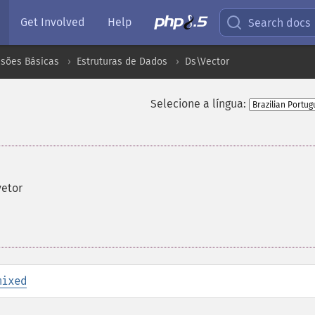
Get Involved
Help
Search docs
nsões Básicas
Estruturas de Dados
Ds\Vector
Selecione a língua:
vetor
mixed