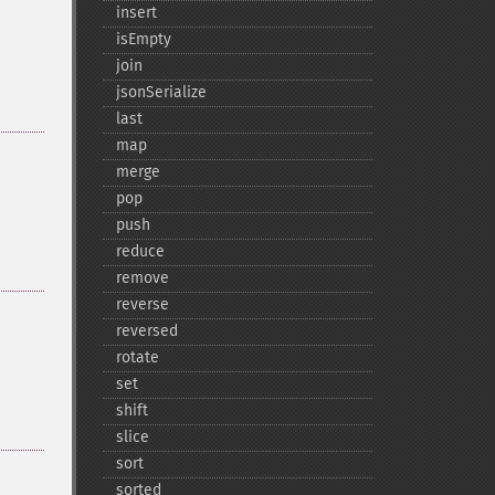
insert
isEmpty
join
jsonSerialize
last
map
merge
pop
push
reduce
remove
reverse
reversed
rotate
set
shift
slice
sort
sorted