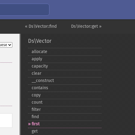
« Ds\Vector::find
Ds\Vector::get »
Ds\Vector
allocate
apply
capacity
clear
_​_​construct
contains
copy
count
filter
find
first
get