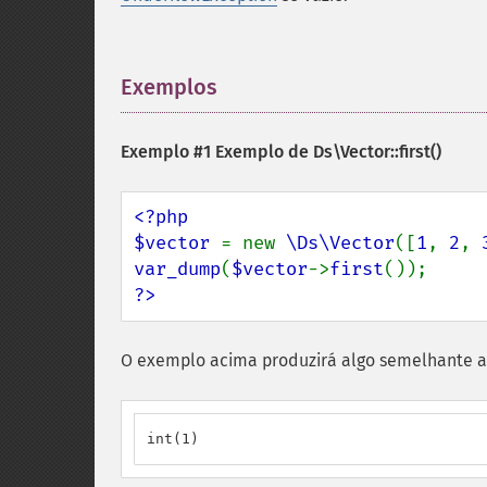
Exemplos
¶
Exemplo #1 Exemplo de
Ds\Vector::first()
<?php

$vector 
= new 
\Ds\Vector
([
1
, 
2
, 
var_dump
(
$vector
->
first
?>
O exemplo acima produzirá algo semelhante a
int(1)