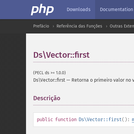
Downloads
Documentation
Prefácio
Referência das Funções
Outras Exte
Ds\Vector::first
(PECL ds >= 1.0.0)
Ds\Vector::first
—
Retorna o primeiro valor no 
Descrição
¶
public
function
Ds\Vector::first
():