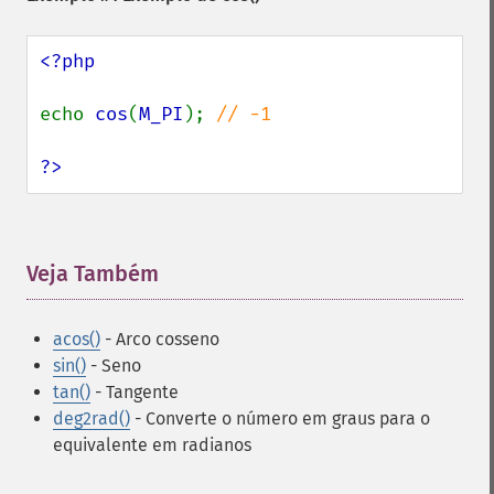
<?php

echo 
cos
(
M_PI
); 
// -1

?>
Veja Também
¶
acos()
- Arco cosseno
sin()
- Seno
tan()
- Tangente
deg2rad()
- Converte o número em graus para o
equivalente em radianos