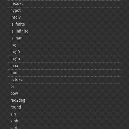
hexdec
hypot
intdiv
is_​finite
is_​infinite
is_​nan
log
log10
log1p
max
min
octdec
pi
pow
rad2deg
round
sin
sinh
sqrt