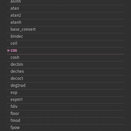
asinh
atan
atan2
atanh
base_​convert
bindec
ceil
cos
cosh
decbin
dechex
decoct
deg2rad
exp
expm1
fdiv
floor
fmod
fpow