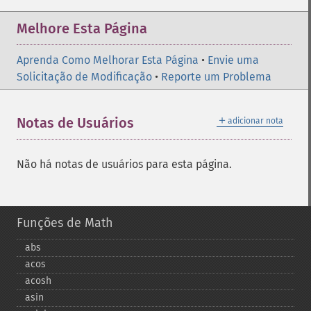
Melhore Esta Página
Aprenda Como Melhorar Esta Página
•
Envie uma
Solicitação de Modificação
•
Reporte um Problema
＋
Notas de Usuários
adicionar nota
Não há notas de usuários para esta página.
Funções de Math
abs
acos
acosh
asin