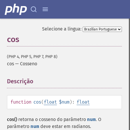
Selecione a língua:
cos
(PHP 4, PHP 5, PHP 7, PHP 8)
cos
—
Cosseno
Descrição
¶
function
cos
(
float
$num
):
float
cos()
retorna o cosseno do parâmetro
num
. O
parâmetro
num
deve estar em radianos.