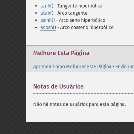
tanh()
- Tangente hiperbólica
atan()
- Arco tangente
asinh()
- Arco seno hiperbólico
acosh()
- Arco cosseno hiperbólico
Melhore Esta Página
Aprenda Como Melhorar Esta Página
•
Envie um
Notas de Usuários
Não há notas de usuários para esta página.