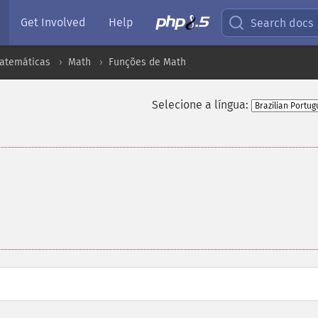
Get Involved
Help
Search docs
atemáticas
Math
Funções de Math
Selecione a língua: