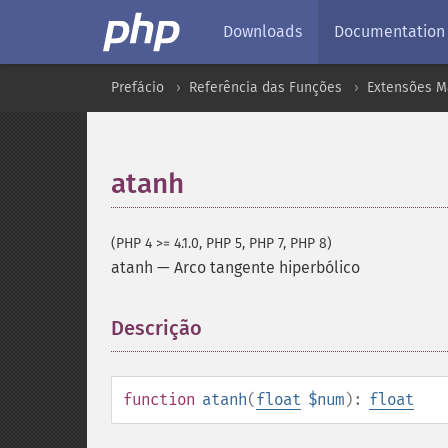
Downloads
Documentation
Prefácio
Referência das Funções
Extensões M
atanh
(PHP 4 >= 4.1.0, PHP 5, PHP 7, PHP 8)
atanh
—
Arco tangente hiperbólico
Descrição
¶
function
atanh
(
float
$num
):
float