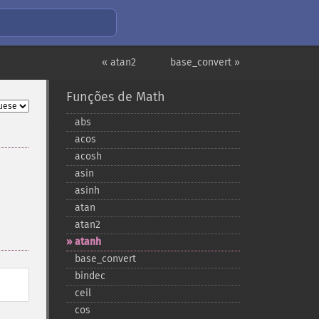
« atan2
base_convert »
Funções de Math
abs
acos
acosh
asin
asinh
atan
atan2
atanh
base_​convert
bindec
ceil
cos