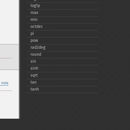
log1p
max
min
octdec
pi
pow
rad2deg
round
sin
sinh
sqrt
tan
 nota
tanh