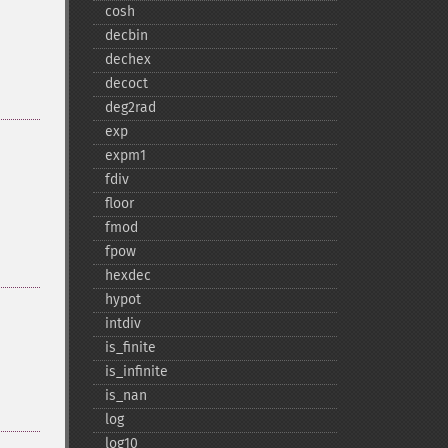
cosh
decbin
dechex
decoct
deg2rad
exp
expm1
fdiv
floor
fmod
fpow
hexdec
hypot
intdiv
is_​finite
is_​infinite
is_​nan
log
log10