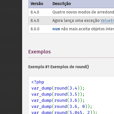
Versão
Descrição
8.4.0
Quatro novos modos de arredond
8.4.0
Agora lança uma exceção
ValueEr
8.0.0
num
não mais aceita objetos int
Exemplos
¶
Exemplo #1 Exemplos de
round()
<?php

var_dump
(
round
(
3.4
var_dump
(
round
(
3.5
var_dump
(
round
(
3.6
var_dump
(
round
(
3.6
, 
0
var_dump
(
round
(
5.045
, 
2