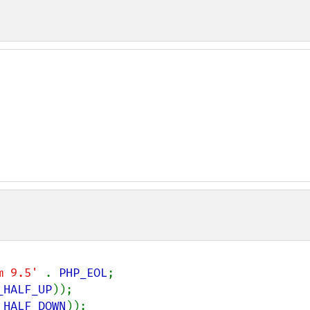
m 9.5' 
. 
PHP_EOL
_HALF_UP
_HALF_DOWN