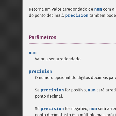
Retorna um valor arredondado de
num
com a 
do ponto decimal).
precision
também pode s
Parâmetros
¶
num
Valor a ser arredondado.
precision
O número opcional de dígitos decimais par
Se
precision
for positivo,
num
será arre
ponto decimal.
Se
precision
for negativo,
num
será arr
ponto decimal, isto é: o múltiplo mais pró