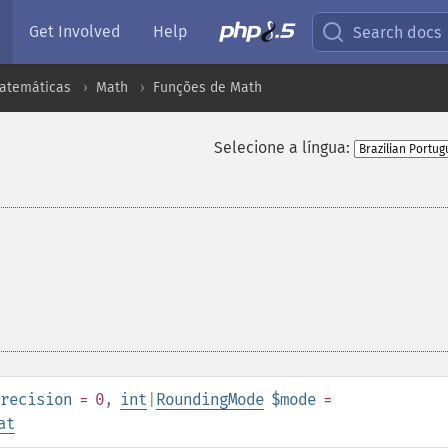
Get Involved
Help
Search docs
atemáticas
Math
Funções de Math
Selecione a língua:
recision
= 0
,
int
|
RoundingMode
$mode
=
at