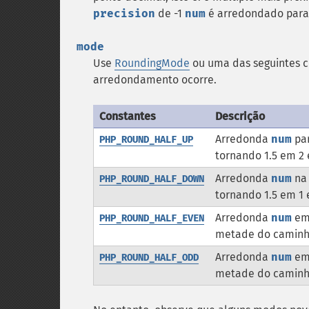
precision
de -1
num
é arredondado para
mode
Use
RoundingMode
ou uma das seguintes co
arredondamento ocorre.
Constantes
Descrição
Arredonda
num
par
PHP_ROUND_HALF_UP
tornando 1.5 em 2 e
Arredonda
num
na 
PHP_ROUND_HALF_DOWN
tornando 1.5 em 1 e
Arredonda
num
em 
PHP_ROUND_HALF_EVEN
metade do caminho
Arredonda
num
em 
PHP_ROUND_HALF_ODD
metade do caminho,