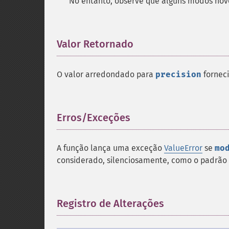
No entanto, observe que alguns modos no
Valor Retornado
¶
O valor arredondado para
precision
fornec
Erros/Exceções
¶
A função lança uma exceção
ValueError
se
mo
considerado, silenciosamente, como o padrão
Registro de Alterações
¶