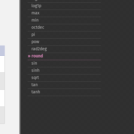
log1p
max
min
octdec
pi
pow
rad2deg
round
sin
sinh
sqrt
tan
tanh