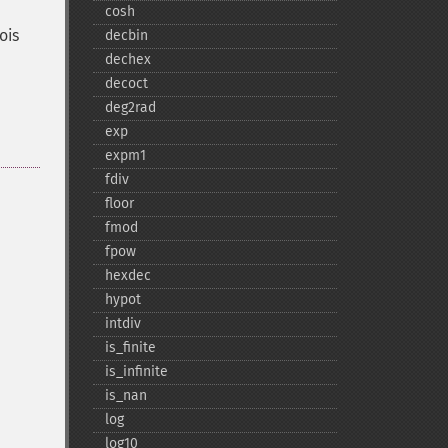
cosh
ois
decbin
dechex
decoct
deg2rad
exp
expm1
fdiv
floor
fmod
fpow
hexdec
hypot
intdiv
is_​finite
is_​infinite
is_​nan
log
log10