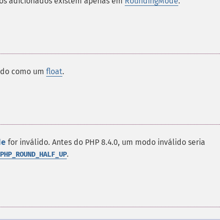
vos adicionados existem apenas em
RoundingMode
.
ido como um
float
.
de
for inválido. Antes do PHP 8.4.0, um modo inválido seria
.
PHP_ROUND_HALF_UP