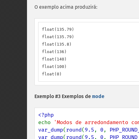
O exemplo acima produzirá:
float(135.79)

float(135.79)

float(135.8)

float(136)

float(140)

float(100)

float(0)
Exemplo #3 Exemplos de
mode
echo 
'Modos de arredondamento co
var_dump
(
round
(
9.5
, 
0
, 
PHP_ROUND
var_dump
(
round
(
9.5
, 
0
, 
PHP_ROUND