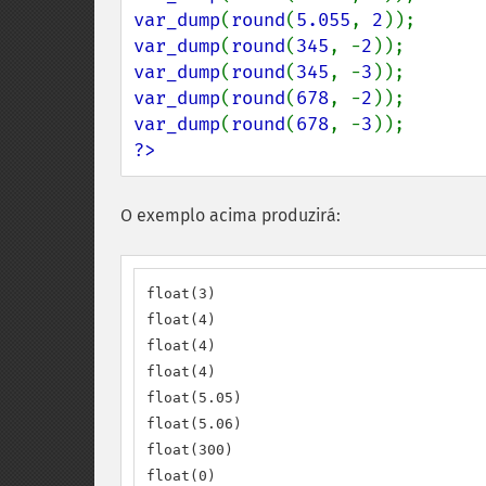
var_dump
(
round
(
5.055
, 
2
var_dump
(
round
(
345
, -
2
var_dump
(
round
(
345
, -
3
var_dump
(
round
(
678
, -
2
var_dump
(
round
(
678
, -
3
?>
O exemplo acima produzirá:
float(3)

float(4)

float(4)

float(4)

float(5.05)

float(5.06)

float(300)

float(0)
