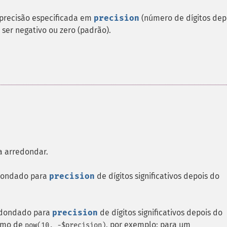
precisão especificada em
precision
(número de dígitos dep
er negativo ou zero (padrão).
a arredondar.
dondado para
precision
de dígitos significativos depois do
edondado para
precision
de dígitos significativos depois do
ximo de
, por exemplo: para um
pow(10, -$precision)