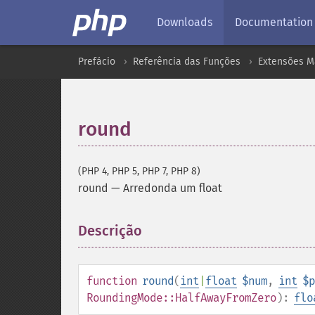
Downloads
Documentation
Prefácio
Referência das Funções
Extensões M
round
(PHP 4, PHP 5, PHP 7, PHP 8)
round
—
Arredonda um float
Descrição
¶
function
round
(
int
|
float
$num
,
int
$p
RoundingMode::HalfAwayFromZero
):
flo