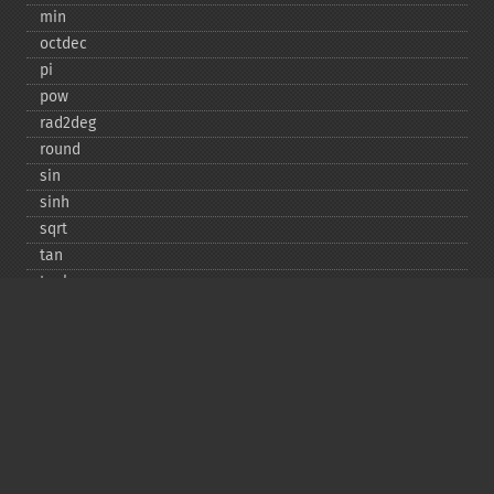
min
octdec
pi
pow
rad2deg
round
sin
sinh
sqrt
tan
tanh
Copyright © 2001-2026 The PHP Documentation
Group