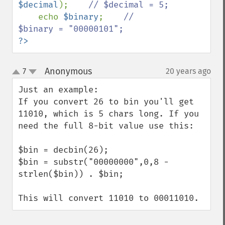
$decimal
);    
// $decimal = 5;

echo 
$binary
;    
// 
?>
Anonymous
7
20 years ago
¶
up
down
Just an example:

If you convert 26 to bin you'll get 
11010, which is 5 chars long. If you 
need the full 8-bit value use this:

$bin = decbin(26);

$bin = substr("00000000",0,8 - 
strlen($bin)) . $bin;

This will convert 11010 to 00011010.