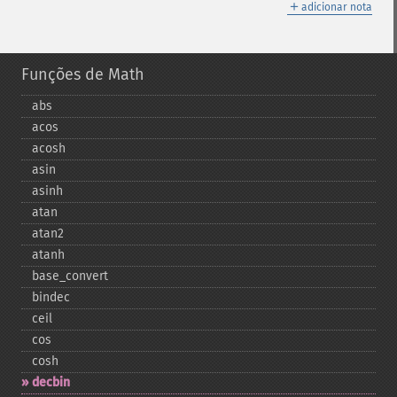
＋
adicionar nota
Funções de Math
abs
acos
acosh
asin
asinh
atan
atan2
atanh
base_​convert
bindec
ceil
cos
cosh
decbin