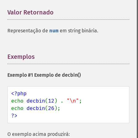
Valor Retornado
¶
Representação de
num
em string binária.
Exemplos
¶
Exemplo #1 Exemplo de
decbin()
echo 
decbin
(
12
) . 
"\n"
;

echo 
decbin
(
26
?>
O exemplo acima produzirá: