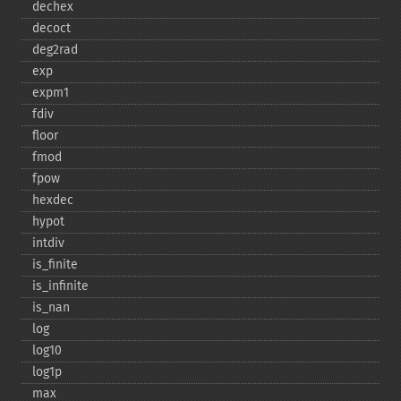
dechex
decoct
deg2rad
exp
expm1
fdiv
floor
fmod
fpow
hexdec
hypot
intdiv
is_​finite
is_​infinite
is_​nan
log
log10
log1p
max