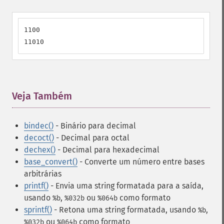
1100

11010
Veja Também
¶
bindec()
- Binário para decimal
decoct()
- Decimal para octal
dechex()
- Decimal para hexadecimal
base_convert()
- Converte um número entre bases
arbitrárias
printf()
- Envia uma string formatada para a saída
,
usando
,
ou
como formato
%b
%032b
%064b
sprintf()
- Retona uma string formatada
, usando
,
%b
ou
como formato
%032b
%064b