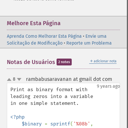
Melhore Esta Página
Aprenda Como Melhorar Esta Página
•
Envie uma
Solicitação de Modificação
•
Reporte um Problema
＋
Notas de Usuários
adicionar nota
2 notes
rambabusaravanan at gmail dot com
8
¶
up
down
9 years ago
Print as binary format with 
leading zeros into a variable 
in one simple statement.

<?php

    $binary 
= 
sprintf
(
'%08b'
,  