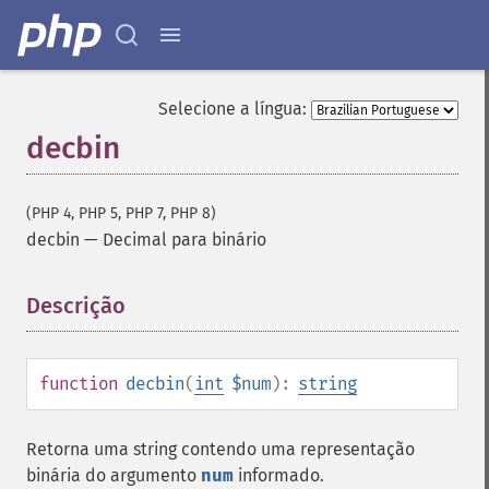
Selecione a língua:
decbin
(PHP 4, PHP 5, PHP 7, PHP 8)
decbin
—
Decimal para binário
Descrição
¶
function
decbin
(
int
$num
):
string
Retorna uma string contendo uma representação
binária do argumento
num
informado.