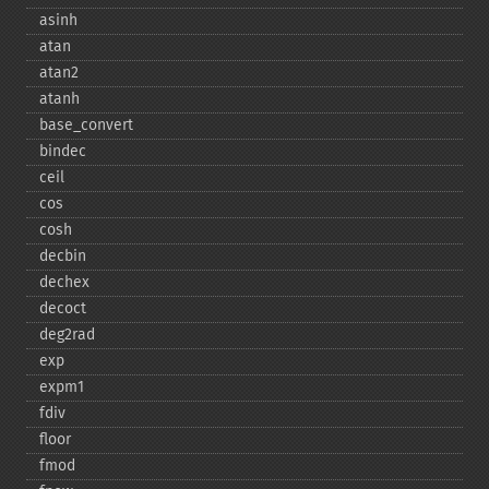
asinh
atan
atan2
atanh
base_​convert
bindec
ceil
cos
cosh
decbin
dechex
decoct
deg2rad
exp
expm1
fdiv
floor
fmod