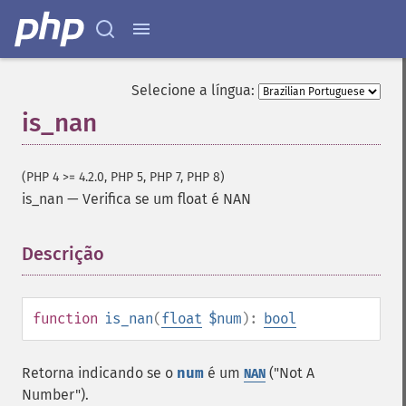
Selecione a língua:
is_nan
(PHP 4 >= 4.2.0, PHP 5, PHP 7, PHP 8)
is_nan
—
Verifica se um float é NAN
Descrição
¶
function
is_nan
(
float
$num
):
bool
Retorna indicando se o
num
é um
(
Not A
NAN
Number
).