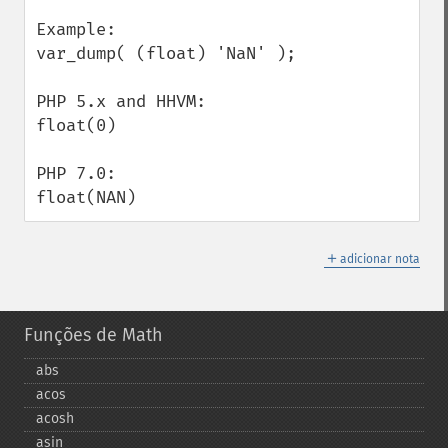
Example:

var_dump( (float) 'NaN' );

PHP 5.x and HHVM:

float(0)

PHP 7.0:

float(NAN)
＋
adicionar nota
Funções de Math
abs
acos
acosh
asin