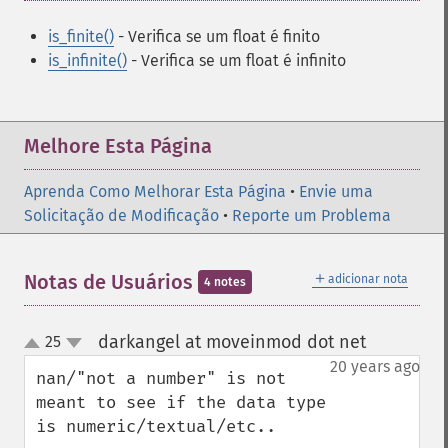
is_finite()
- Verifica se um float é finito
is_infinite()
- Verifica se um float é infinito
Melhore Esta Página
Aprenda Como Melhorar Esta Página
•
Envie uma
Solicitação de Modificação
•
Reporte um Problema
＋
Notas de Usuários
adicionar nota
4 notes
darkangel at moveinmod dot net
25
¶
up
down
20 years ago
nan/"not a number" is not 
meant to see if the data type 
is numeric/textual/etc..
