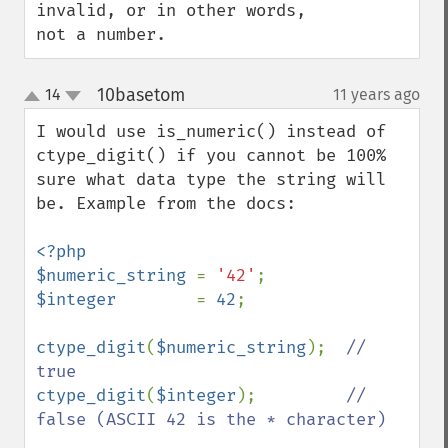
invalid, or in other words, 
not a number.
10basetom
14
11 years ago
¶
up
down
I would use is_numeric() instead of 
ctype_digit() if you cannot be 100% 
sure what data type the string will 
be. Example from the docs:

<?php

$numeric_string 
= 
'42'
$integer        
= 
42
;

ctype_digit
(
$numeric_string
);  
// 
ctype_digit
(
$integer
);         
// 
false (ASCII 42 is the * character)
