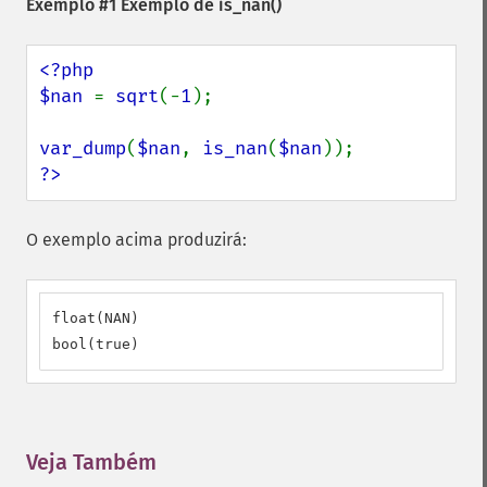
Exemplo #1 Exemplo de
is_nan()
<?php

$nan 
= 
sqrt
(-
1
);

var_dump
(
$nan
, 
is_nan
(
$nan
?>
O exemplo acima produzirá:
float(NAN)

bool(true)
Veja Também
¶