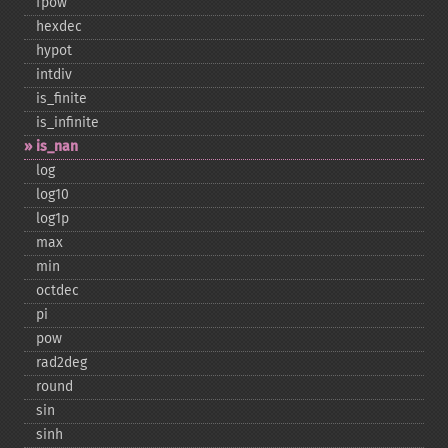
fpow
hexdec
hypot
intdiv
is_​finite
is_​infinite
is_​nan
log
log10
log1p
max
min
octdec
pi
pow
rad2deg
round
sin
sinh