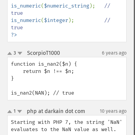
is_numeric
(
$numeric_string
);   
// 
is_numeric
(
$integer
);          
// 
?>
ScorpioT1000
3
6 years ago
¶
up
down
function is_nan2($n) {

    return $n !== $n;

}

is_nan2(NAN); // true
php at darkain dot com
1
10 years ago
¶
up
down
Starting with PHP 7, the string 'NaN' 
evaluates to the NaN value as well. 
