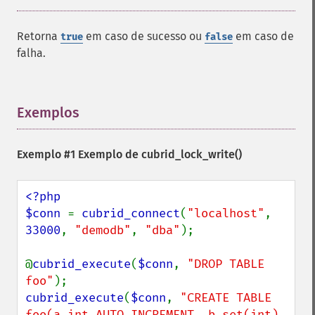
Retorna
em caso de sucesso ou
em caso de
true
false
falha.
Exemplos
¶
Exemplo #1 Exemplo de
cubrid_lock_write()
<?php

$conn 
= 
cubrid_connect
(
"localhost"
, 
33000
, 
"demodb"
, 
"dba"
);

@
cubrid_execute
(
$conn
, 
"DROP TABLE 
foo"
cubrid_execute
(
$conn
, 
"CREATE TABLE 
foo(a int AUTO_INCREMENT, b set(int), 