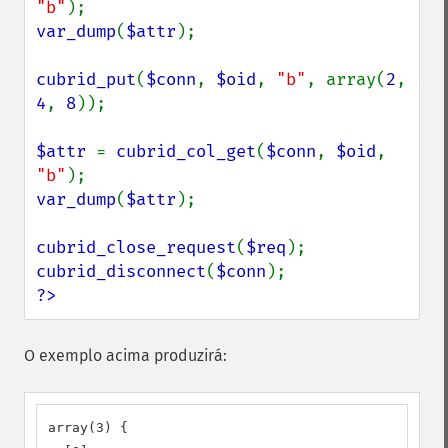
"b"
var_dump
(
$attr
);

cubrid_put
(
$conn
, 
$oid
, 
"b"
, array(
2
, 
4
, 
8
));

$attr 
= 
cubrid_col_get
(
$conn
, 
$oid
, 
"b"
var_dump
(
$attr
);

cubrid_close_request
(
$req
cubrid_disconnect
(
$conn
?>
O exemplo acima produzirá:
array(3) {
