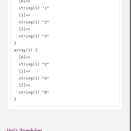
  [0]=>

  string(1) "1"

  [1]=>

  string(1) "2"

  [2]=>

  string(1) "3"

}

array(3) {

  [0]=>

  string(1) "2"

  [1]=>

  string(1) "4"

  [2]=>

  string(1) "8"

}