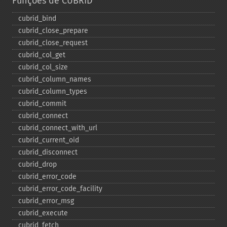
Funções de CUBRID
cubrid_​bind
cubrid_​close_​prepare
cubrid_​close_​request
cubrid_​col_​get
cubrid_​col_​size
cubrid_​column_​names
cubrid_​column_​types
cubrid_​commit
cubrid_​connect
cubrid_​connect_​with_​url
cubrid_​current_​oid
cubrid_​disconnect
cubrid_​drop
cubrid_​error_​code
cubrid_​error_​code_​facility
cubrid_​error_​msg
cubrid_​execute
cubrid_​fetch