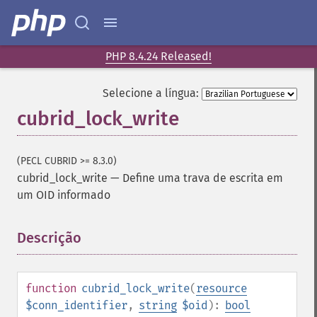
PHP 8.4.24 Released!
Selecione a língua:
cubrid_lock_write
(PECL CUBRID >= 8.3.0)
cubrid_lock_write
—
Define uma trava de escrita em
um OID informado
Descrição
¶
function
cubrid_lock_write
(
resource
$conn_identifier
,
string
$oid
):
bool