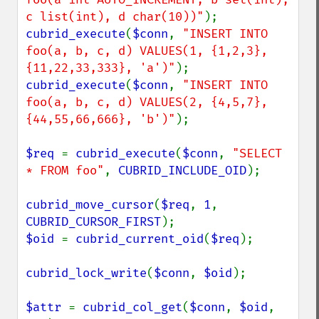
c list(int), d char(10))"
cubrid_execute
(
$conn
, 
"INSERT INTO 
foo(a, b, c, d) VALUES(1, {1,2,3}, 
{11,22,33,333}, 'a')"
cubrid_execute
(
$conn
, 
"INSERT INTO 
foo(a, b, c, d) VALUES(2, {4,5,7}, 
{44,55,66,666}, 'b')"
);

$req 
= 
cubrid_execute
(
$conn
, 
"SELECT 
* FROM foo"
, 
CUBRID_INCLUDE_OID
);

cubrid_move_cursor
(
$req
, 
1
, 
CUBRID_CURSOR_FIRST
$oid 
= 
cubrid_current_oid
(
$req
);

cubrid_lock_write
(
$conn
, 
$oid
);

$attr 
= 
cubrid_col_get
(
$conn
, 
$oid
, 