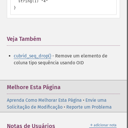
  string(1) "4"

}
Veja Também
¶
cubrid_seq_drop()
- Remove um elemento de
coluna tipo sequência usando OID
Melhore Esta Página
Aprenda Como Melhorar Esta Página
•
Envie uma
Solicitação de Modificação
•
Reporte um Problema
＋
Notas de Usuários
adicionar nota