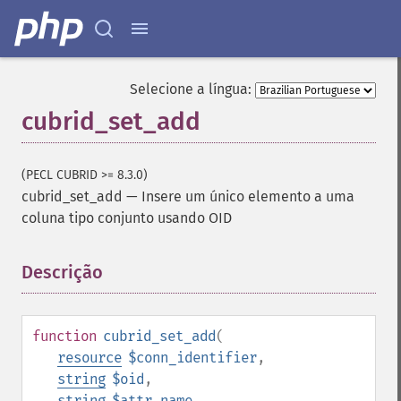
Selecione a língua:
cubrid_set_add
(PECL CUBRID >= 8.3.0)
cubrid_set_add
—
Insere um único elemento a uma
coluna tipo conjunto usando OID
Descrição
¶
function
cubrid_set_add
(
resource
$conn_identifier
,
string
$oid
,
string
$attr_name
,