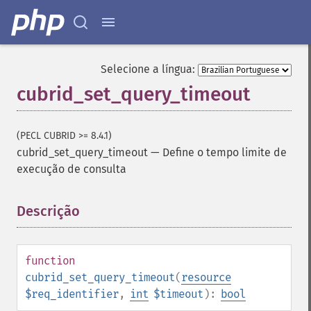
Selecione a língua:
cubrid_set_query_timeout
(PECL CUBRID >= 8.4.1)
cubrid_set_query_timeout
—
Define o tempo limite de
execução de consulta
Descrição
¶
function
cubrid_set_query_timeout
(
resource
$req_identifier
,
int
$timeout
):
bool