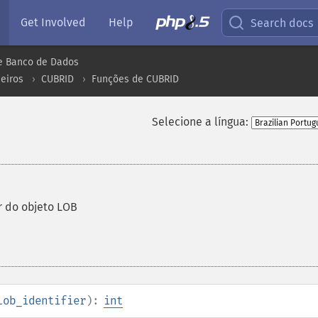
Get Involved
Help
Search docs
e Banco de Dados
eiros
CUBRID
Funções de CUBRID
Selecione a língua:
r do objeto LOB
lob_identifier
):
int