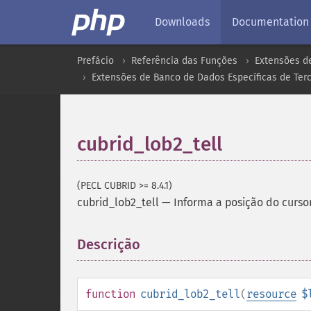
Downloads
Documentation
Prefácio
Referência das Funções
Extensões d
Extensões de Banco de Dados Específicas de Terc
cubrid_lob2_tell
(PECL CUBRID >= 8.4.1)
cubrid_lob2_tell
—
Informa a posição do curso
Descrição
¶
function
cubrid_lob2_tell
(
resource
$