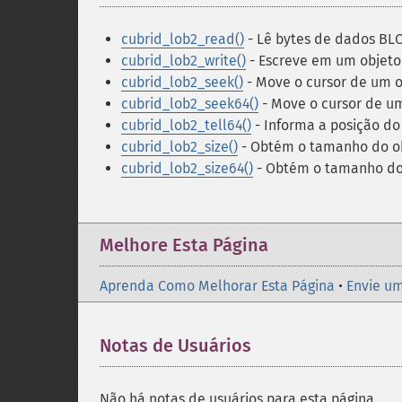
cubrid_lob2_read()
- Lê bytes de dados B
cubrid_lob2_write()
- Escreve em um objet
cubrid_lob2_seek()
- Move o cursor de um 
cubrid_lob2_seek64()
- Move o cursor de u
cubrid_lob2_tell64()
- Informa a posição do
cubrid_lob2_size()
- Obtém o tamanho do o
cubrid_lob2_size64()
- Obtém o tamanho do
Melhore Esta Página
Aprenda Como Melhorar Esta Página
•
Envie um
Notas de Usuários
Não há notas de usuários para esta página.