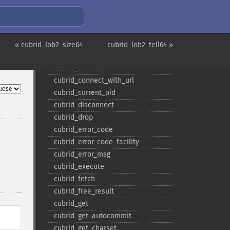
cubrid_​col_​get
cubrid_​col_​size
cubrid_​column_​names
cubrid_​column_​types
« cubrid_lob2_size64
cubrid_lob2_tell64 »
cubrid_​commit
cubrid_​connect
cubrid_​connect_​with_​url
cubrid_​current_​oid
cubrid_​disconnect
cubrid_​drop
cubrid_​error_​code
cubrid_​error_​code_​facility
cubrid_​error_​msg
cubrid_​execute
cubrid_​fetch
cubrid_​free_​result
cubrid_​get
cubrid_​get_​autocommit
cubrid_​get_​charset